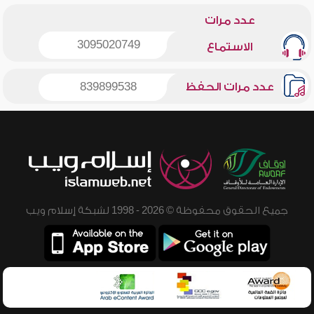
عدد مرات
3095020749
الاستماع
عدد مرات الحفظ
839899538
جميع الحقوق محفوظة © 2026 - 1998 لشبكة إسلام ويب