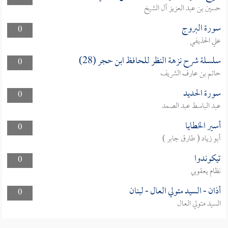
حسين بن عبد العزيز آل الشيخ
سورة البروج
0
علي الحذيفي
سلسلة شرح نزهة النظر للحافظ ابن حجر (28)
0
حاتم بن عارف الشريف
سورة الحديد
0
عبد الباسط عبد الصمد
أسير الخطايا
0
أبو زياد ( طارق جابر )
تيكوندوا
0
نظام يعقوبي
أذان - السيد متولي العال - لبنان
0
السيد متولي العال