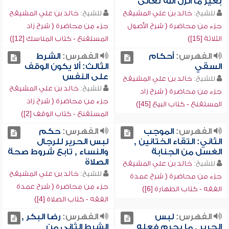
بغير ما أنزل الله تعالى
للشيخ:
خالد بن علي المشيقح
للشيخ:
خالد بن علي المشيقح
جزء من محاضرة ( شرح الأصول
جزء من محاضرة ( شرح زاد
الثلاثة [15])
المستقنع - كتاب المناسك [12])
الفهرس:
أحكام
الفهرس:
الشرط
السقي
الثالث: ألا يكون الوقف
على النفس
للشيخ:
خالد بن علي المشيقح
للشيخ:
خالد بن علي المشيقح
جزء من محاضرة ( شرح زاد
جزء من محاضرة ( شرح زاد
المستقنع - كتاب البيع [45])
المستقنع - كتاب الوقف [2])
الفهرس:
الموجب
الفهرس:
حكم
الثاني: التقاء الختانين ,
لبس الحرير للرجال
الغسل من الجنابة
والنساء , تابع شروط صحة
الصلاة
للشيخ:
خالد بن علي المشيقح
للشيخ:
خالد بن علي المشيقح
جزء من محاضرة ( شرح عمدة
جزء من محاضرة ( شرح عمدة
الفقه - كتاب الطهارة [6])
الفقه - كتاب الصلاة [4])
الفهرس:
لبس
الفهرس:
رضا البكر ,
الحرير , ما يحرم فعله
الشرط الثاني من