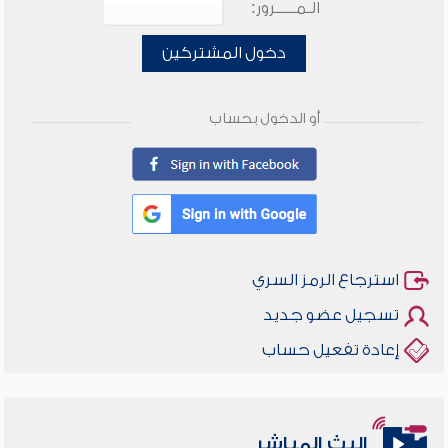
الـمـــــرور:
دخول المشتركين
أو الدخول بحساب
استرجاع الرمز السري
تسجيل عضو جديد
إعادة تفعيل حساب
البث المباشر