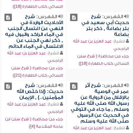
النسائي كتاب الطهارة [18])
الفهرس:
شرح
الفهرس:
شرح
حديث أبي سعيد في
الأحاديث الواردة في
بئر بضاعة , ذكر بئر
النهي عن اغتسال الجنب
بضاعة
في الماء الراكد والبول فيه
, ذكر نهي الجنب عن
للشيخ:
عبد العزيز بن عبد الله
الاغتسال في الماء الدائم
الراجحي
للشيخ:
عبد العزيز بن عبد الله
جزء من محاضرة ( شرح سنن
الراجحي
النسائي كتاب الطهارة [18])
جزء من محاضرة ( شرح سنن
النسائي كتاب الطهارة [21])
الفهرس:
شرح أثر
الفهرس:
شرح
عمر في الوصية
حديث: (إذا خلّص الله
بالإقلال من الرواية عن
المؤمنين..) , الإيمان
رسول الله صلى الله عليه
للشيخ:
عبد العزيز بن عبد الله
وسلم , ما جاء في التوقي
الراجحي
في الحديث عن الرسول
جزء من محاضرة ( شرح سنن ابن
صلى الله عليه وسلم
ماجه المقدمة [4])
للشيخ:
عبد العزيز بن عبد الله