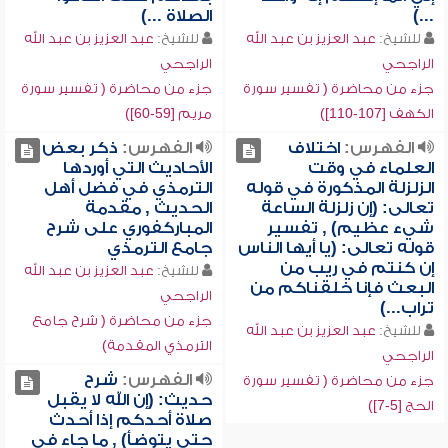
...)
الصلاة ...)
للشيخ:
عبد العزيز بن عبد الله
للشيخ:
عبد العزيز بن عبد الله
الراجحي
الراجحي
جزء من محاضرة ( تفسير سورة
جزء من محاضرة ( تفسير سورة
الكهف [107-110])
مريم [59-60])
الفهرس:
اختلاف
الفهرس:
ذكر بعض
العلماء في وقت
الأحاديث التي أوردها
الزلزلة المذكورة في قوله
الترمذي في فضل أهل
تعالى: (إن زلزلة الساعة
الحديث , مقدمة
شيء عظيم) , تفسير
المباركفوري على شرح
قوله تعالى: (يا أيها الناس
جامع الترمذي
إن كنتم في ريب من
للشيخ:
عبد العزيز بن عبد الله
البعث فإنا خلقناكم من
الراجحي
تراب...)
جزء من محاضرة ( شرح جامع
للشيخ:
عبد العزيز بن عبد الله
الترمذي المقدمة)
الراجحي
الفهرس:
شرح
جزء من محاضرة ( تفسير سورة
حديث: (إن الله لا يقبل
الحج [5-7])
صلاة أحدكم إذا أحدث
حتى يتوضأ) , ما جاء في