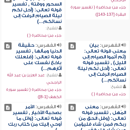
السحور ووقته , تفسير
جزء من محاضرة ( تفسير سورة
قوله تعالى: (أحل لكم
البقرة [137-143])
ليلة الصيام الرفث إلى
نسائكم...)
للشيخ:
جزء من محاضرة ( )
الفهرس:
بيان
الفهرس:
حقيقة
معنى قوله تعالى:
الدنيا ومآلها , تفسير
(ثم أتموا الصيام إلى
قوله تعالى: (فلعلك
الليل) , تفسير قوله
باخع نفسك على
تعالى: (أحل لكم ليلة
آثارهم...)
الصيام الرفث إلى
للشيخ:
عبد العزيز بن عبد الله
نسائكم...)
الراجحي
للشيخ:
جزء من محاضرة ( تفسير سورة
جزء من محاضرة ( )
الكهف [1-8])
الفهرس:
معنى
الفهرس:
الأمر
المُهل , تفسير قوله
بصحبة الأخيار , تفسير
تعالى: (وقل الحق من
قوله تعالى: (واتل ما
ربكم فمن شاء فليؤمن
أوحي إليك من كتاب ربك