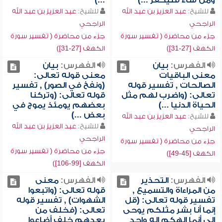
ومن شاء فليكفر ...)
...)
للشيخ:
عبد العزيز بن عبد الله
للشيخ:
عبد العزيز بن عبد الله
الراجحي
الراجحي
جزء من محاضرة ( تفسير سورة
جزء من محاضرة ( تفسير سورة
الكهف [27-31])
الكهف [27-31])
الفهرس:
بيان
الفهرس:
بيان
معنى الباقيات
معنى قوله تعالى:
الصالحات , تفسير قوله
(ونفخ في الصور) , تفسير
تعالى: (واضرب لهم مثل
قوله تعالى: (وتركنا
الحياة الدنيا ...)
بعضهم يومئذ يموج في
بعض ...)
للشيخ:
عبد العزيز بن عبد الله
للشيخ:
عبد العزيز بن عبد الله
الراجحي
الراجحي
جزء من محاضرة ( تفسير سورة
جزء من محاضرة ( تفسير سورة
الكهف [45-49])
الكهف [99-106])
الفهرس:
التحذير
الفهرس:
معنى
من المراءاة والتسميع ,
قوله تعالى: (واتبعوا
تفسير قوله تعالى: (قل
الشهوات) , تفسير قوله
إنما أنا بشر مثلكم يوحى
تعالى: (فخلف من
إلي أنما إلهكم إله واحد
بعدهم خلف أضاعوا