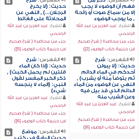
الفهرس:
ذكر من
الفهرس:
شرح
فهم أن الوضوء لا يجب
حديث: (لا يخرج
إلا من سماع صوت أو رائحة
الرجلان...) , النهي عن
, ما يوجب الوضوء
المحادثة على الغائط
للشيخ:
عبد العزيز بن عبد الله
للشيخ:
عبد العزيز بن عبد الله
الراجحي
الراجحي
جزء من محاضرة ( شرح صحيح
جزء من محاضرة ( شرح صحيح
ابن خزيمة كتاب الوضوء [2])
ابن خزيمة كتاب الوضوء [5])
الفهرس:
شرح
الفهرس:
شرح
حديث: (لا يبولن
حديث: (إذا كان الماء
أحدكم في الماء الدائم
قلتين لم يحمل الخبث) ,
ثم يتوضأ منه أو يشرب) ,
ذكر الخبر المفسر لقول
النهي عن الوضوء من الماء
النبي: (الماء لا ينجسه
الدائم الذي قد بيل فيه
شيء)
وعن الشرب منه
للشيخ:
عبد العزيز بن عبد الله
للشيخ:
عبد العزيز بن عبد الله
الراجحي
الراجحي
جزء من محاضرة ( شرح صحيح
جزء من محاضرة ( شرح صحيح
ابن خزيمة كتاب الوضوء [6])
ابن خزيمة كتاب الوضوء [6])
الفهرس:
موضع
حديث الرؤية في كتب