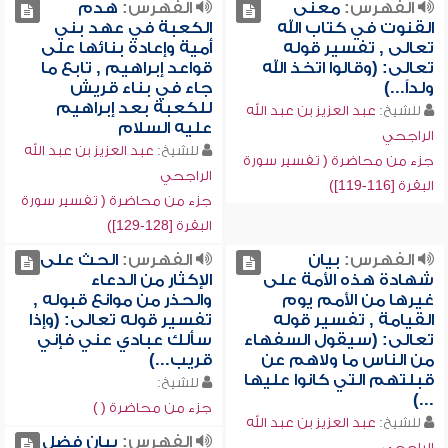
الفهرس:
معنى
الفهرس:
هدم
القنوت في كتاب الله
الكعبة في عهد بني
تعالى , تفسير قوله
أمية وإعادة بنائها على
تعالى: (وقالوا اتخذ الله
قواعد إبراهيم , تابع ما
ولداً...)
جاء في بناء قريش
للكعبة بعد إبراهيم
للشيخ:
عبد العزيز بن عبد الله
عليه السلام
الراجحي
للشيخ:
عبد العزيز بن عبد الله
جزء من محاضرة ( تفسير سورة
الراجحي
البقرة [116-119])
جزء من محاضرة ( تفسير سورة
البقرة [128-129])
الفهرس:
بيان
الفهرس:
الحث على
شهادة هذه الأمة على
الإكثار من الدعاء
غيرها من الأمم يوم
والحذر من موانع قبوله ,
القيامة , تفسير قوله
تفسير قوله تعالى: (وإذا
تعالى: (سيقول السفهاء
سألك عبادي عني فإني
من الناس ما ولاهم عن
قريب...)
قبلتهم التي كانوا عليها
للشيخ:
...)
جزء من محاضرة ( )
للشيخ:
عبد العزيز بن عبد الله
الفهرس:
بيان فضل
الراجحي