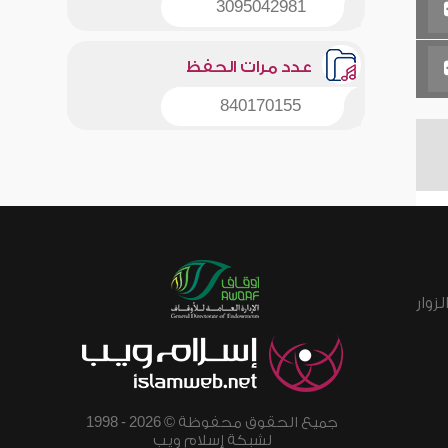
3095042981
عدد مرات الحفظ
840170155
زوار
جميع الحقوق محفوظة © 2026 - 1998
لشبكة إسلام ويب