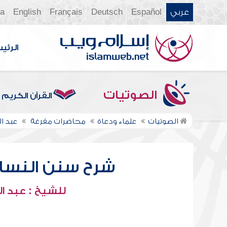
عربي
Español
Deutsch
Français
English
ia
الرئي
الصوتيات
القرآن الكريم
الصوتيات
علماء ودعاة
محاضرات مفرغة
عبد ال
شرح سنن النسائي
للشيخ : عبد ال