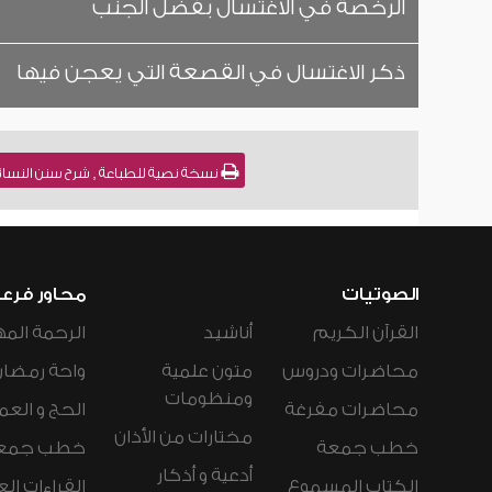
الرخصة في الاغتسال بفضل الجنب
ذكر الاغتسال في القصعة التي يعجن فيها
نسخة نصية للطباعة , شرح سنن النسائي كتاب الطهارة [12] للشيخ : 
الصوتيات
محاور فرع
القرآن الكريم
أناشيد
الرحمة المه
محاضرات ودروس
متون علمية
واحة رمضان
ومنظومات
محاضرات مفرغة
الحج و العم
مختارات من الأذان
خطب جمعة
خطب جمع
أدعية و أذكار
الكتاب المسموع
القراءات ال