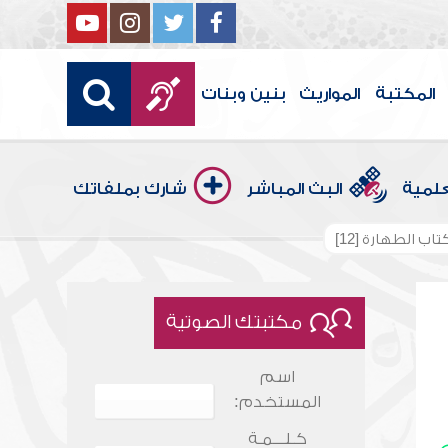
المكتبة
المواريث
بنين وبنات
علمية
البث المباشر
شارك بملفاتك
ب الطهارة [12]
مكتبتك الصوتية
اسم
المستخدم:
كـلـــمـة