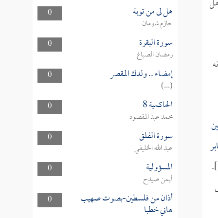
هل
هل لى من توبة
0
حازم شومان
سورة البقرة
0
رمضان الصباغ
ه
إمضاء .. ولدك المقصر
0
(...)
الحاكمية 8
0
محمد عبد المقصود
ن
سورة الفلق
0
بر
عبد الله الخليفي
].
المسؤولية
0
أيمن صيدح
ض
أذان من فلسطين-بصوت صهيب
0
هاني خطبا