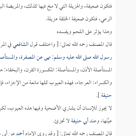
فتكون ضعيفة، والهزيلة التي لا مخ فيها كذلك، والمريضة ا
الرعي، فتكون ضعيفة الخلقة هزيلة.
وهذا يؤثر على اللحم ويفسده
قال المصنف رحمه الله تعالى: [ واختلف قول
الشافعي
في المر
رسول الله صلى الله عليه وسلم: نهى عن المصفرة، والمستأصل
المستأصلة الأذن، والمستأصلة: المكسورة القرن، والبخقاء: ه
والكسراء: العرجاء، فهذه العيوب كلها مانعة من الإجزاء، فإ
حنيفة
].
لا يجوز للإنسان أن يشتري الأضحية وفيها هذه العيوب، لكن 
عيَّنها، وعند
أبي حنيفة
لا تجزئ.
قال المصنف رحمه الله تعالى: [ وقد روى الإمام
أحمد
عن
أبي 