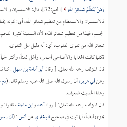
وَمَنْ يُعَظِّمْ شَعَائِرَ اللَّهِ
[الحج:32]، قال: الاستسمان والاستحسان والاستعظام ].
فالاستسمان والاستعظام من تعظيم شعائر الله، أي: كونه يختا
الجسم، فهذا من تعظيم شعائر الله؛ لأن السمينة كثيرة اللحم
شعائر الله من تقوى القلوب، أي: أنه دليل على التقوى.
فكلما كانت الهدايا والأضاحي أسمن، وأغلى ثمناً، وأكثر لحما
قال المؤلف رحمه الله تعالى: [ وقال
أبو أمامة بن سهل
: كنا ن
وعن
أبي هريرة
أن رسول الله صلى الله عليه وسلم قال: (
دم ع
وهذا الحديث ضعيف.
قال المؤلف رحمه الله تعالى: [ رواه
أحمد
و
ابن ماجة
، قالوا: و
يجزئ أيضاً، لما ثبت في صحيح
البخاري
عن
أنس
: (
أن رسول