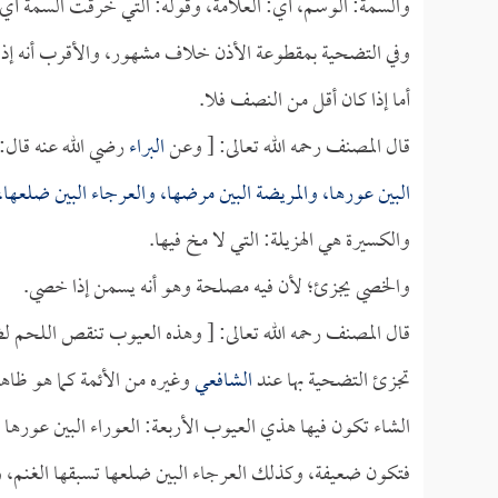
والسمة: الوسم، أي: العلامة، وقوله: التي خرقت السمة أي:
وفي التضحية بمقطوعة الأذن خلاف مشهور، والأقرب أنه إذا 
أما إذا كان أقل من النصف فلا.
قال المصنف رحمه الله تعالى: [ وعن
البراء
رضي الله عنه قال: 
البين عورها، والمريضة البين مرضها، والعرجاء البين ضلعها، 
والكسيرة هي الهزيلة: التي لا مخ فيها.
والخصي يجزئ؛ لأن فيه مصلحة وهو أنه يسمن إذا خصي.
قال المصنف رحمه الله تعالى: [ وهذه العيوب تنقص اللحم لض
تجزئ التضحية بها عند
الشافعي
وغيره من الأئمة كما هو ظاه
الشاء تكون فيها هذي العيوب الأربعة: العوراء البين عورها ف
فتكون ضعيفة، وكذلك العرجاء البين ضلعها تسبقها الغنم، ول