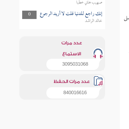
صهيب هاني خطبا
إنك راجع للدنيا قلت لا أريد الرجوع
0
لى
خالد الراشد
عدد مرات
الاستماع
3095031068
عدد مرات الحفظ
840016616