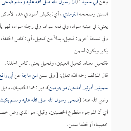
وعن
أبي سعيد
: (
أن رسول الله صلى الله عليه وسلم ضحى ب
السنن وصححه
الترمذي
، أي: بكبش أسود في هذه الأماكن 
يعني: في عينيه سواد، وفي فمه سواد، وفي رجله سواد، فهو يأ
وفي نسخة أخرى: فحيل، بدلاً من كحيل، أي: كامل الخلقة، ول
يكبر ويكون أسمن.
فكحيل معناه: كحيل العينين، وفحيل يعني: كامل الخلقة.
قال المؤلف رحمه الله تعالى: [ وفي سنن
ابن ماجة
عن
أبي رافع
سمينين أقرنين أملحين موجوءين
)، قيل: هما الخصيان، وقيل
رضي الله عنه: (
ضحى رسول الله صلى الله عليه وسلم بكبشي
أي أن الموجوء مقطوع الخصيتين، وقيل: هو الذي رض خصيتاه
خصيتاه أو قطعا سمن.