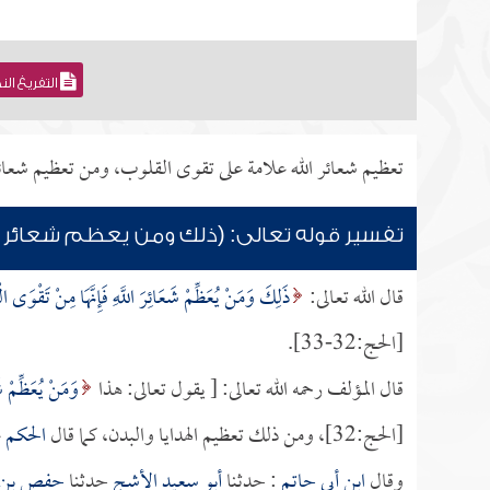
التفريغ ال
تعظيم شعائر الله علامة على تقوى القلوب، ومن تعظيم شعائ
تفسير قوله تعالى: (ذلك ومن يعظم شعائر الل
قال الله تعالى:
ذَلِكَ وَمَنْ يُعَظِّمْ شَعَائِرَ اللَّهِ فَإِنَّهَا مِنْ تَقْوَى 
[الحج:32-33].
قال المؤلف رحمه الله تعالى: [ يقول تعالى: هذا
وَمَنْ يُعَظِّمْ شَ
[الحج:32]، ومن ذلك تعظيم الهدايا والبدن، كما قال
الحكم
ع
وقال
ابن أبي حاتم
: حدثنا
أبو سعيد الأشج
حدثنا
حفص بن 