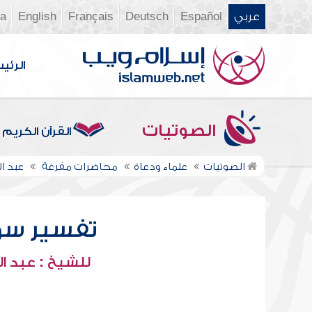
عربي
Español
Deutsch
Français
English
ia
الرئي
الصوتيات
القرآن الكريم
الصوتيات
علماء ودعاة
محاضرات مفرغة
عبد ال
تفسير سورة ا
للشيخ : عبد ال