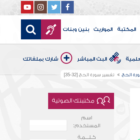
المكتبة
المواريث
بنين وبنات
علمية
البث المباشر
شارك بملفاتك
رة الحج
تفسير سورة الحج [32-35]
مكتبتك الصوتية
اسم
المستخدم:
كـلـــمـة