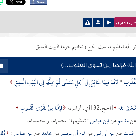
نصي الكامل
ر الله تعظيم مناسك الحج وتعظيم حرمة البيت العتيق.
ه فإنها من تقوى القلوب...)
الْقُلُوبِ
*
لَكُمْ فِيهَا مَنَافِعُ إِلَى أَجَلٍ مُسَمًّى ثُمَّ مَحِلُّهَا إِلَى الْبَيْتِ الْعَتِيقِ
عَائِرَ اللَّهِ
[الحج:32] أي: أوامره،
فَإِنَّهَا مِنْ تَقْوَى الْقُلُوبِ
ن
مقسم
عن
ابن عباس
: تعظيمها: استسمانها واستحسانها.
غياث
عن
ابن أبي ليلى
عن
ابن أبي نجيح
عن
مجاهد
عن
ابن عباس
:
ذَلِ