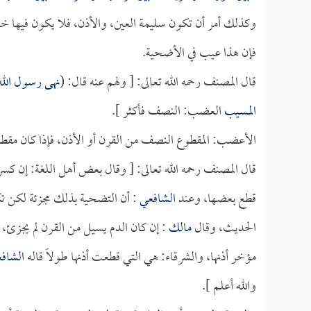
وكذلك أمر أن تكون سليمة العين، والأذن، فلا يكون فيها خ
فإن هذا عيب في الأضحية.
قال المصنف رحمه الله تعالى: [ ولهم عنه قال: (
نهى رسول الل
المسيب
العضب: النصف فأكثر ].
الأعضب: المقطوع النصف من القرن أو الأذن، فإذا كان مق
قال المصنف رحمه الله تعالى: [ وقال بعض أهل اللغة: إن ك
قطع بعضها، وعند
الشافعي
: أن التضحية بذلك مجزئة لكن تك
الحديث، وقال
مالك
: إن كان الدم يسيل من القرن لم يجزئ، وإ
مؤخر أذنها، والشرقاء: هي التي قطعت أذنها طولاً قاله
الشاف
والله أعلم ].