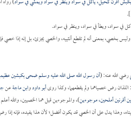
كبش أقرن كحيل، يأكل في سواد وينظر في سواد ويمشي في سواد
) رواه أ
].
كل في سواد، ويطأ في سواد، وينظر في سواد.
يس بخصي، بمعنى أنه لم تقطع أنثييه، والخصي يجزئ، بل إنه إذا خصي فإن
رضي الله عنه: (
أن رسول الله صلى الله عليه وسلم ضحى بكبشين عظيمي
: اللذان رض خصياهما ولم يقطعهما، وكذا روى
أبو داود
و
ابن ماجة
عن
جا
ن أقرنين أملحين، موجوءين
)، والموجوءين قيل هما الخصيين، والله أعلم 
، وهذا يدل على أن الخصي قد يكون أفضل؛ لأن هذا يفيده، فإنه إذا ر