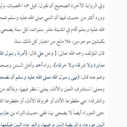
وفي الرواية الأخيرة الصحيح أن نقول: قيل هما الخصيان، ول
وورد أكثر من حديث فيها أن النبي صلى الله عليه وسلم ضح
الله عليه وسلم أقام في المدينة عشر سنوات، كل سنة يض
بكبشين موجوءين، فلا مانع من اعتبار كل ذلك سنة.
قال المؤلف رحمه الله تعالى: [ وعن
علي
قال: (
أمرنا رسول الل
مدابرة ولا شرقاء ولا خرقاء
)، رواه
أحمد
وأهل السنن وصح
ولهم عنه قال: (
نهى رسول الله صلى الله عليه وسلم أن نضح
ومعنى: نستشرف العين والأذن، يعني: ننظر فيهما، ونتأكد م
والشرقاء: هي مقطوعة الأذن أو مخروقة الأذن، أو مقطوعة الق
حتى العوراء أيضاً لا يضحى بها، ففي حديث
البراء بن عازب
البين عورها، والمريضة البين مرضها، والعرجاء البين ضلعها، ا