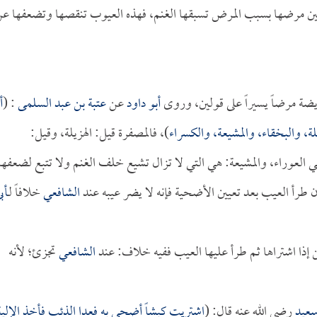
لبين مرضها بسبب المرض تسبقها الغنم، فهذه العيوب تنقصها وتضعفها ع
يضة مرضاً يسيراً على قولين، وروى
أبو داود
عن
عتبة بن عبد السلمى
: (
أ
ة، والبخقاء، والمشيعة، والكسراء
)، فالمصفرة قيل: الهزيلة، وقيل:
ي العوراء، والمشيعة: هي التي لا تزال تشيع خلف الغنم ولا تتبع لضعفها
ن طرأ العيب بعد تعيين الأضحية فإنه لا يضر عيبه عند
الشافعي
خلافاً لـ
أب
إذا اشتراها ثم طرأ عليها العيب ففيه خلاف: عند
الشافعي
تجزئ؛ لأنه
سعيد
رضي الله عنه قال: (
اشتريت كبشاً أضحي به فعدا الذئب فأخذ الإلية