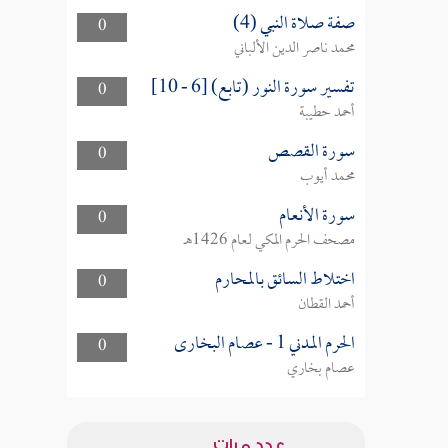
صفة صلاة النبي (4)
0
محمد ناصر الدين الألباني
تفسير سورة النور (تابع) [6 - 10]
0
أحمد حطيبة
سورة القصص
0
محمد أيوب
سورة الأنعام
0
مصحف الحرم المكي لعام 1426هـ
اختلاط السائق بالمحارم
0
أحمد القطان
الحرم المدني 1 - عصام البخارى
0
عصام بخاري
عدد مرات