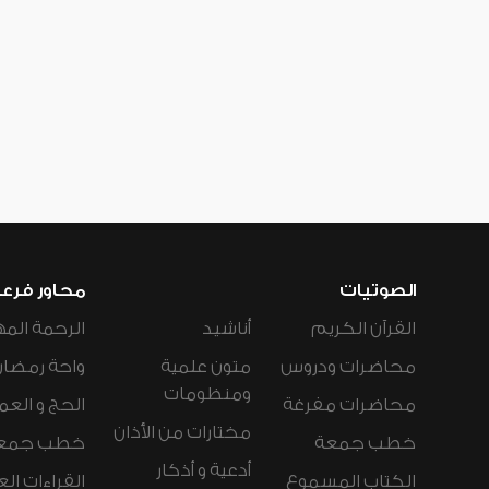
الصوتيات
محاور فرع
القرآن الكريم
أناشيد
الرحمة المه
محاضرات ودروس
متون علمية
واحة رمضان
ومنظومات
محاضرات مفرغة
الحج و العم
مختارات من الأذان
خطب جمعة
خطب جمع
أدعية و أذكار
الكتاب المسموع
القراءات ال