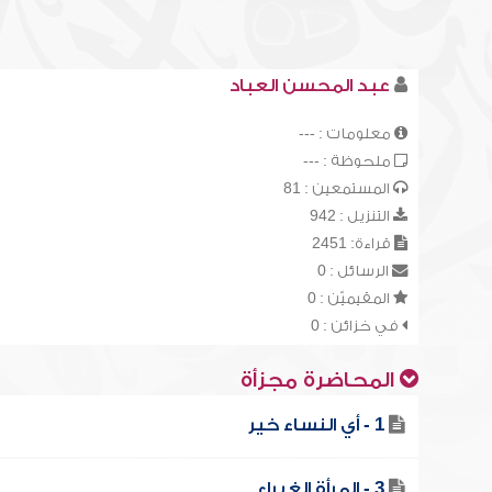
عبد المحسن العباد
معلومات : ---
ملحوظة : ---
المستمعين : 81
التنزيل : 942
قراءة: 2451
الرسائل : 0
المقيميّن : 0
في خزائن : 0
المحاضرة مجزأة
1 - أي النساء خير
3 - المرأة الغيراء