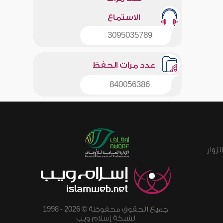
الاستماع
3095035789
عدد مرات الحفظ
840056386
زوار
جميع الحقوق محفوظة © 2026 - 1998
لشبكة إسلام ويب