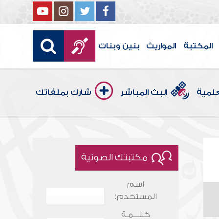
المكتبة
المواريث
بنين وبنات
علمية
البث المباشر
شارك بملفاتك
مكتبتك الصوتية
اسم
المستخدم:
كـلـــمـة