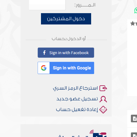
الـمـــــرور:
دخول المشتركين
أو الدخول بحساب
استرجاع الرمز السري
تسجيل عضو جديد
إعادة تفعيل حساب