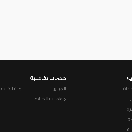
ية
خدمات تفاعلية
داة
المواريث
مشاركات ال
مواقيت الصلاة
رة
ة
عشر