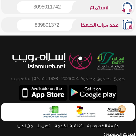
3095011742
الاستماع
عدد مرات الحفظ
839801372
جميع الحقوق محفوظة © 2026 - 1998 لشبكة إسلام ويب
وثيقة الخصوصية
اتفاقية الخدمة
اتصل بنا
من نحن
لغات الموقع: