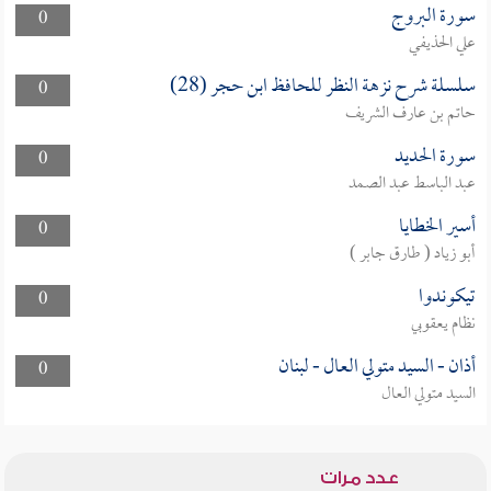
سورة البروج
0
علي الحذيفي
سلسلة شرح نزهة النظر للحافظ ابن حجر (28)
0
حاتم بن عارف الشريف
سورة الحديد
0
عبد الباسط عبد الصمد
أسير الخطايا
0
أبو زياد ( طارق جابر )
تيكوندوا
0
نظام يعقوبي
أذان - السيد متولي العال - لبنان
0
السيد متولي العال
عدد مرات