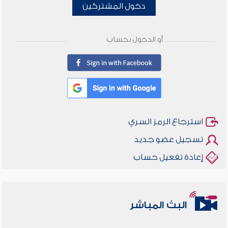
دخول المشتركين
أو الدخول بحساب
استرجاع الرمز السري
تسجيل عضو جديد
إعادة تفعيل حساب
البث المباشر