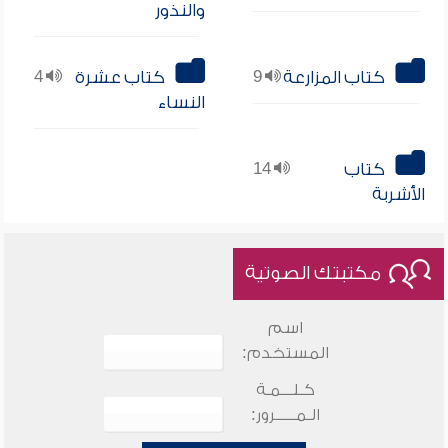
والنذور
كتاب المزارعة
9
كتاب عشرة
4
النساء
كتاب
14
الأشربة
مكتبتك الصوتية
اسم
المستخدم:
كـلـــمـة
الـمـــــرور: