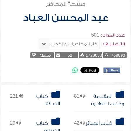
صفحة المحاضر
عبد المحسن العباد
عدد المواد :
501
التــصنـيــف:
758093
1723033
52
مفضلة
المقدمة
81
كتاب
231
وكتاب الطهارة
الصلاة
كتاب الجنائز
42
كتاب
29
الصيام