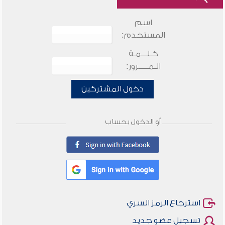
اسم
المستخدم:
كـلـــمـة
الـمـــــرور:
دخول المشتركين
أو الدخول بحساب
استرجاع الرمز السري
تسجيل عضو جديد