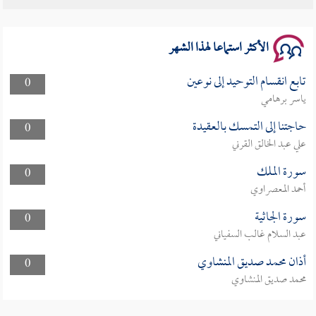
سلسلة محاضرات نفحات رمضانية 1444هـ
الأكثر استماعا لهذا الشهر
تابع انقسام التوحيد إلى نوعين
0
ياسر برهامي
حاجتنا إلى التمسك بالعقيدة
0
علي عبد الخالق القرني
سورة الملك
0
أحمد المعصراوي
سورة الجاثية
0
عبد السلام غالب السفياني
أذان محمد صديق المنشاوي
0
محمد صديق المنشاوي