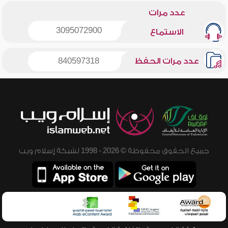
عدد مرات
3095072900
الاستماع
عدد مرات الحفظ
840597318
جميع الحقوق محفوظة © 2026 - 1998 لشبكة إسلام ويب