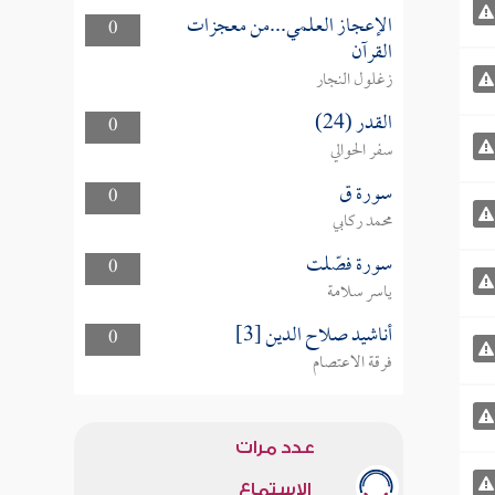
الإعجاز العلمي...من معجزات
0
القرآن
زغلول النجار
القدر (24)
0
سفر الحوالي
سورة ق
0
محمد ركابي
سورة فصّلت
0
ياسر سلامة
أناشيد صلاح الدين [3]
0
فرقة الاعتصام
عدد مرات
الاستماع