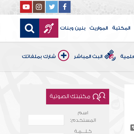
المكتبة
المواريث
بنين وبنات
علمية
البث المباشر
شارك بملفاتك
مكتبتك الصوتية
اسم
المستخدم:
كـلـــمـة