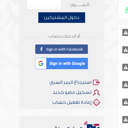
الـمـــــرور:
دخول المشتركين
أو الدخول بحساب
استرجاع الرمز السري
تسجيل عضو جديد
إعادة تفعيل حساب