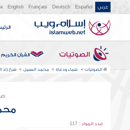
عربي
Español
Deutsch
Français
English
ia
الرئي
الصوتيات
القرآن الكريم
الصوتيات
علماء ودعاة
محمد السبيل
شرح زاد ا
صف
محم
عدد المواد :
117