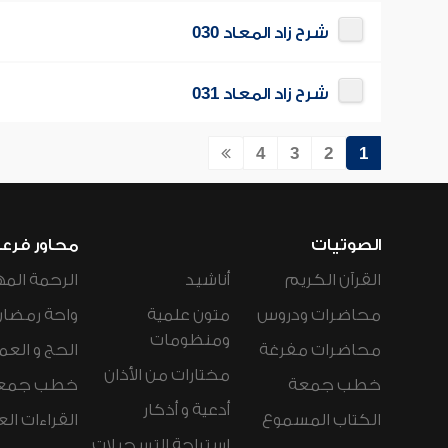
شرح زاد المعاد 030
شرح زاد المعاد 031
4
3
2
1
الصوتيات
محاور فرع
القرآن الكريم
أناشيد
الرحمة المه
محاضرات ودروس
متون علمية
واحة رمضان
ومنظومات
محاضرات مفرغة
الحج و العم
مختارات من الأذان
خطب جمعة
خطب جمع
أدعية و أذكار
الكتاب المسموع
القراءات ال
استراحة التسجيلات