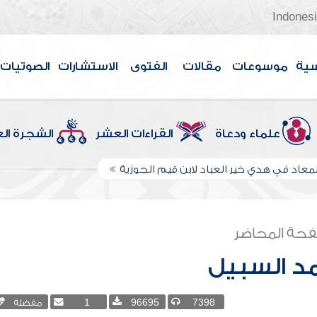
Indones
سية
موسوعات
مقالات
الفتوى
الاستشارات
الصوتيات
علماء ودعاة
القراءات العشر
الشجرة ال
لمعاد في هدي خير العباد لابن قيم الجوزية
حة المحاضر
د السبيل
7398
96695
1
مفضلة