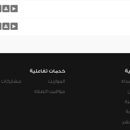
ية
خدمات تفاعلية
داة
المواريث
مشاركات ال
مواقيت الصلاة
رة
ة
عشر