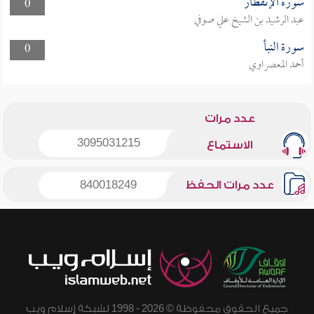
سورة الإنفطار
0
عبد الرشيد بن الشيخ علي صوفي
سورة النبأ
0
أحمد المعصراوي
عدد مرات
3095031215
الاستماع
عدد مرات الحفظ
840018249
جميع الحقوق محفوظة © 2026 - 1998 لشبكة إسلام ويب