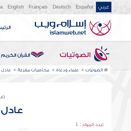
عربي
Español
Deutsch
Français
English
ia
الرئي
الصوتيات
القرآن الكريم
الصوتيات
علماء ودعاة
محاضرات مفرغة
عادل ع
صف
عادل 
عدد المواد :
1