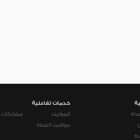
ية
خدمات تفاعلية
داة
المواريث
مشاركات ال
مواقيت الصلاة
رة