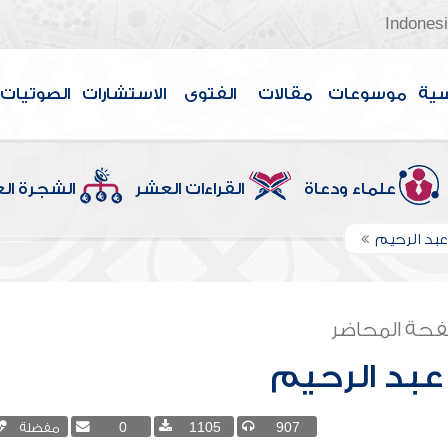
Indones
سية
موسوعات
مقالات
الفتوى
الاستشارات
الصوتيات
علماء ودعاة
القراءات العشر
الشجرة ال
بد الرحيم
حة المحاضر
عبد الرحيم
907
1105
0
مفضلة