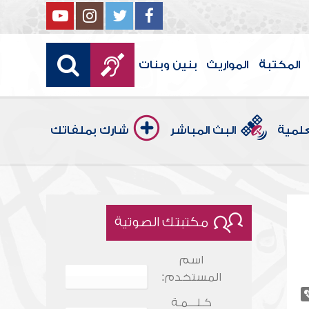
المكتبة
المواريث
بنين وبنات
علمية
البث المباشر
شارك بملفاتك
مكتبتك الصوتية
اسم
المستخدم:
كـلـــمـة