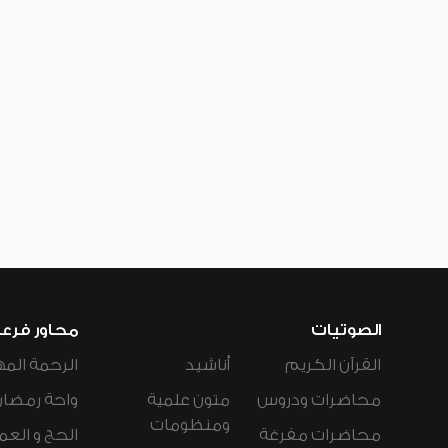
الصوتيات
محاور فرع
القرآن الكريم
أناشيد
الرحمة المه
محاضرات ودروس
متون علمية
واحة رمضان
ومنظومات
محاضرات مفرغة
الحج و العم