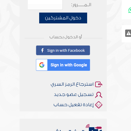
الـمـــــرور:
دخول المشتركين
أو الدخول بحساب
استرجاع الرمز السري
تسجيل عضو جديد
إعادة تفعيل حساب