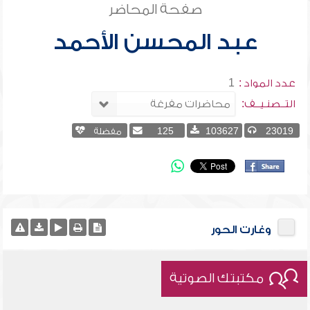
صفحة المحاضر
عبد المحسن الأحمد
عدد المواد :
1
التــصنـيــف:
23019
103627
125
مفضلة
وغارت الحور
مكتبتك الصوتية