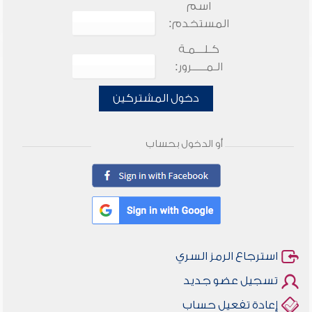
اسم
المستخدم:
كـلـــمـة
الـمـــــرور:
دخول المشتركين
أو الدخول بحساب
استرجاع الرمز السري
تسجيل عضو جديد
إعادة تفعيل حساب