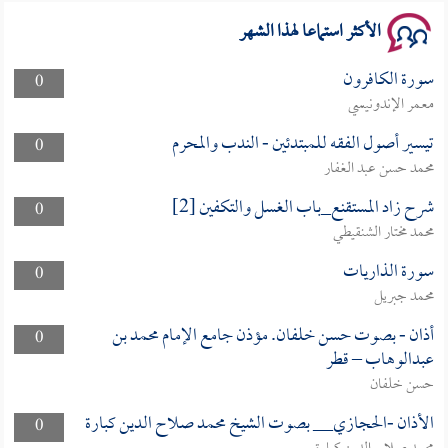
الأكثر استماعا لهذا الشهر
سورة الكافرون
0
معمر الإندونيسي
تيسير أصول الفقه للمبتدئين - الندب والمحرم
0
محمد حسن عبد الغفار
شرح زاد المستقنع_باب الغسل والتكفين [2]
0
محمد مختار الشنقيطي
سورة الذاريات
0
محمد جبريل
أذان - بصوت حسن خلفان. مؤذن جامع الإمام محمد بن
0
عبدالوهاب – قطر
حسن خلفان
الأذان -الحجازي__ بصوت الشيخ محمد صلاح الدين كبارة
0