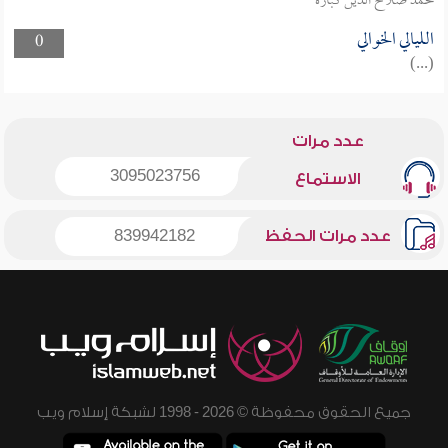
محمد صلاح الدين كبارة
الليالي الخوالي
0
(...)
عدد مرات
3095023756
الاستماع
عدد مرات الحفظ
839942182
جميع الحقوق محفوظة © 2026 - 1998 لشبكة إسلام ويب