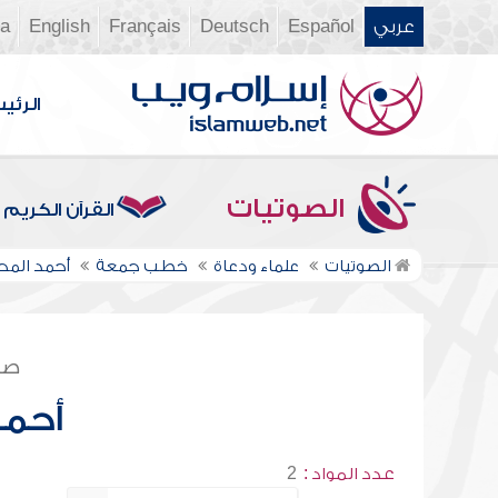
عربي
Español
Deutsch
Français
English
ia
الرئي
الصوتيات
القرآن الكريم
الصوتيات
علماء ودعاة
خطب جمعة
أحمد المح
صف
أحمد
عدد المواد :
2