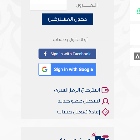
الـمـــــرور:
دخول المشتركين
أو الدخول بحساب
استرجاع الرمز السري
تسجيل عضو جديد
إعادة تفعيل حساب