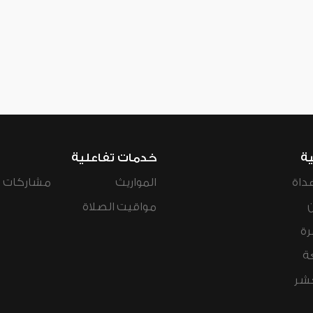
ية
خدمات تفاعلية
داة
المواريث
مشاركات ال
مواقيت الصلاة
رة
ة
عشر