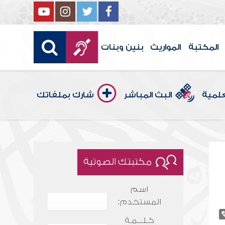
المكتبة
المواريث
بنين وبنات
علمية
البث المباشر
شارك بملفاتك
مكتبتك الصوتية
اسم
المستخدم:
كـلـــمـة