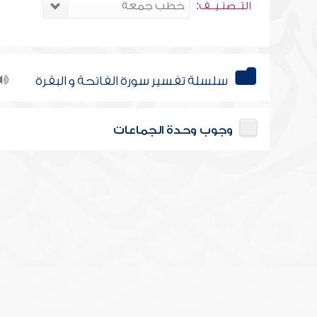
التــصنـيــف:
سلسلة تفسير سورة الفاتحة و البقرة
وجوب وحدة الجماعات