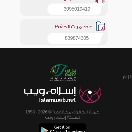
3095019419
عدد مرات الحفظ
839874305
زوار
جميع الحقوق محفوظة © 2026 - 1998
لشبكة إسلام ويب