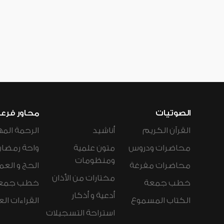
الصوتيات
محاور فرع
القرآن الكريم
أناشيد
الرحمة المه
محاضرات ودروس
متون علمية
واحة رمضان
ومنظومات
محاضرات مفرغة
الحج و العم
مختارات من الأذان
خطب جمعة
خطب جمع
أدعية و أذكار
الكتاب المسموع
القراءات ال
استراحة التسجيلات