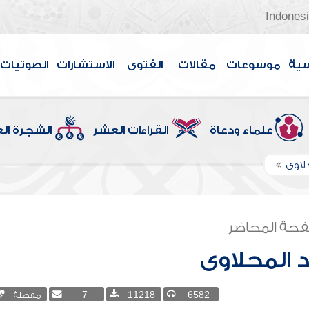
Indones
سية
موسوعات
مقالات
الفتوى
الاستشارات
الصوتيات
علماء ودعاة
القراءات العشر
الشجرة ال
لاوى
حة المحاضر
 المحلاوى
6582
11218
7
مفضلة