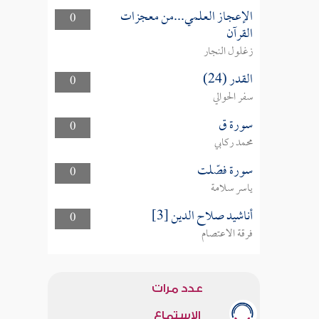
الإعجاز العلمي...من معجزات
0
القرآن
زغلول النجار
القدر (24)
0
سفر الحوالي
سورة ق
0
محمد ركابي
سورة فصّلت
0
ياسر سلامة
أناشيد صلاح الدين [3]
0
فرقة الاعتصام
عدد مرات
الاستماع