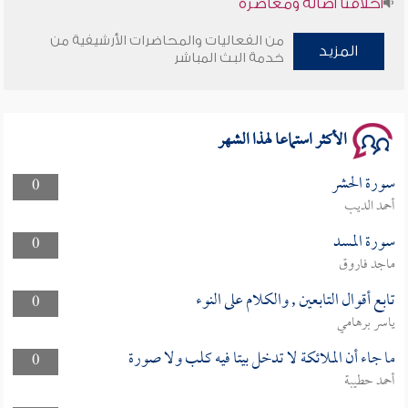
من الفعاليات والمحاضرات الأرشيفية من
وأمنهم من خوف 9
المزيد
خدمة البث المباشر
سلسلة محاضرات نفحات رمضانية 1444هـ
الأكثر استماعا لهذا الشهر
سورة الحشر
0
أحمد الديب
سورة المسد
0
ماجد فاروق
تابع أقوال التابعين , والكلام على النوء
0
ياسر برهامي
ما جاء أن الملائكة لا تدخل بيتا فيه كلب ولا صورة
0
أحمد حطيبة