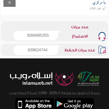
يا مركزي
0
أبو عبد الملك
عدد مرات
3094995355
الاستماع
عدد مرات الحفظ
839624744
جميع الحقوق محفوظة © 2026 - 1998 لشبكة إسلام ويب