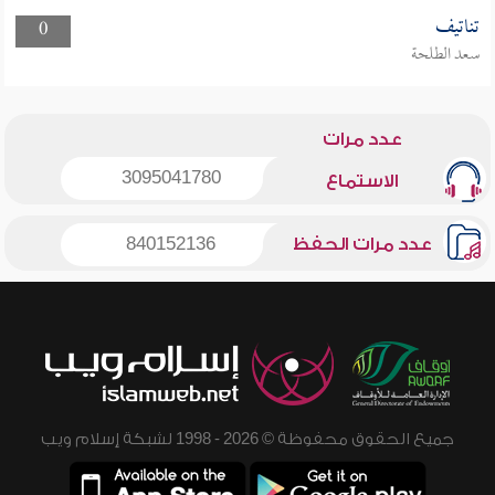
تناتيف
0
سعد الطلحة
عدد مرات
3095041780
الاستماع
عدد مرات الحفظ
840152136
جميع الحقوق محفوظة © 2026 - 1998 لشبكة إسلام ويب