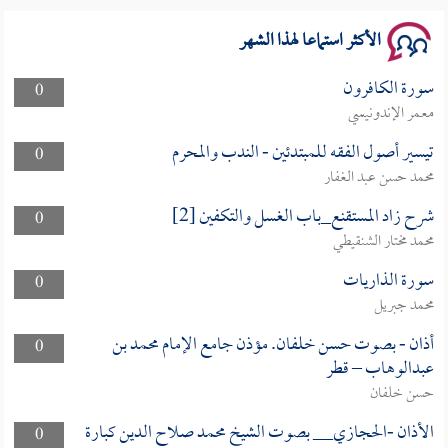
الأكثر استماعا لهذا الشهر
سورة الكافرون
0
معمر الإندونيسي
تيسير أصول الفقه للمبتدئين - الندب والمحرم
0
محمد حسن عبد الغفار
شرح زاد المستقنع_باب الغسل والتكفين [2]
0
محمد مختار الشنقيطي
سورة الذاريات
0
محمد جبريل
أذان - بصوت حسن خلفان. مؤذن جامع الإمام محمد بن
0
عبدالوهاب – قطر
حسن خلفان
الأذان -الحجازي__ بصوت الشيخ محمد صلاح الدين كبارة
0