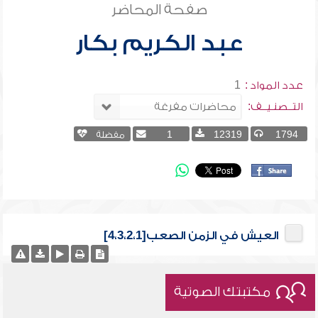
صفحة المحاضر
عبد الكريم بكار
عدد المواد :
1
التــصنـيــف:
1794
12319
1
مفضلة
العيش في الزمن الصعب[4،3،2،1]
مكتبتك الصوتية