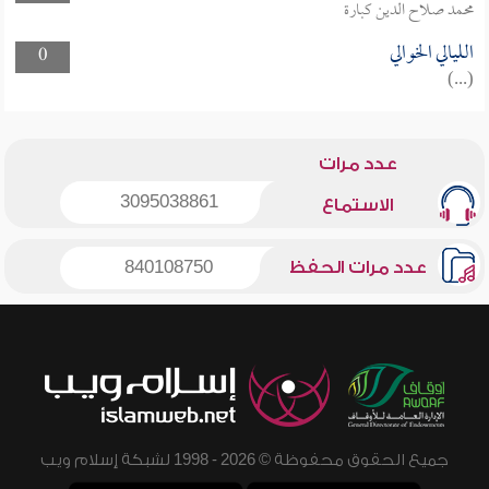
محمد صلاح الدين كبارة
الليالي الخوالي
0
(...)
عدد مرات
3095038861
الاستماع
عدد مرات الحفظ
840108750
جميع الحقوق محفوظة © 2026 - 1998 لشبكة إسلام ويب