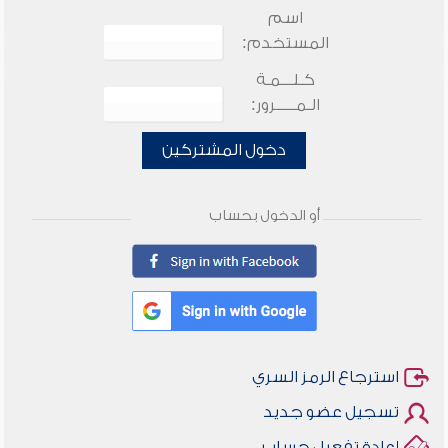
اسم
المستخدم:
كـلـــمـة
الـمـــــرور:
دخول المشتركين
أو الدخول بحساب
استرجاع الرمز السري
تسجيل عضو جديد
إعادة تفعيل حساب