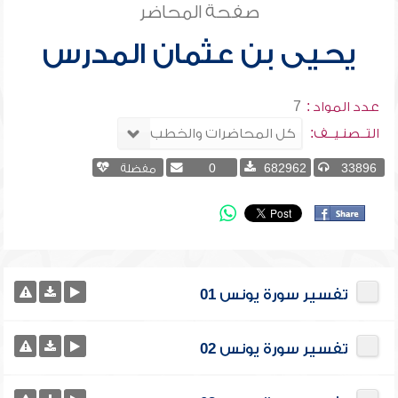
صفحة المحاضر
يحيى بن عثمان المدرس
عدد المواد :
7
التــصنـيــف:
33896
682962
0
مفضلة
تفسير سورة يونس 01
تفسير سورة يونس 02