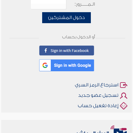
الـمـــــرور:
دخول المشتركين
أو الدخول بحساب
استرجاع الرمز السري
تسجيل عضو جديد
إعادة تفعيل حساب