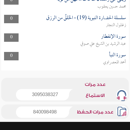
0
محمد حسين يعقوب
سلسلة الحضارة النبوية (19) - الخَلقُ من الرزق
0
زغلول النجار
سورة الإنفطار
0
عبد الرشيد بن الشيخ علي صوفي
سورة النبأ
0
أحمد المعصراوي
عدد مرات
3095038327
الاستماع
عدد مرات الحفظ
840098498