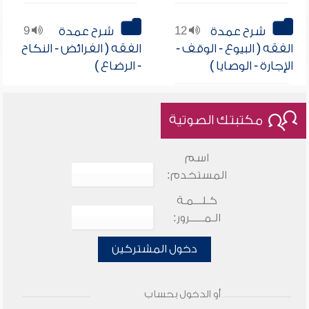
شرح عمدة
12
شرح عمدة
9
الفقه ( البيوع - الوقف -
الفقه ( الفرائض - النكاح
الإجارة - الوصايا )
- الرضاع )
مكتبتك الصوتية
اسم
المستخدم:
كـلـــمـة
الـمـــــرور:
دخول المشتركين
أو الدخول بحساب