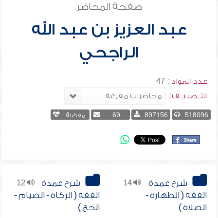
صفحة المحاضر
عبد العزيز بن عبد الله
الراجحي
عدد المواد :
47
التــصنـيــف:
518096
897156
69
مفضلة
شرح عمدة
14
شرح عمدة
12
الفقه ( الطهارة -
الفقه ( الزكاة - الصيام -
الصلاة )
الحج )