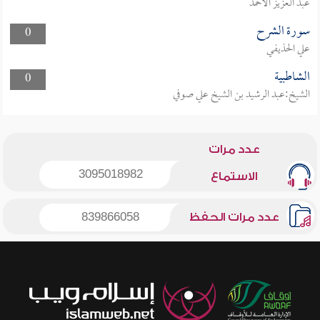
عبد العزيز الأحمد
سورة الشرح
0
علي الحذيفي
الشاطبية
0
الشيخ:عبد الرشيد بن الشيخ علي صوفي
عدد مرات
3095018982
الاستماع
عدد مرات الحفظ
839866058