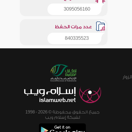
3095056160
عدد مرات الحفظ
840335523
زوار
جميع الحقوق محفوظة © 2026 - 1998
لشبكة إسلام ويب