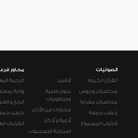
الصوتيات
محاور فرع
القرآن الكريم
أناشيد
الرحمة المه
محاضرات ودروس
متون علمية
واحة رمضان
ومنظومات
محاضرات مفرغة
الحج و العم
مختارات من الأذان
خطب جمعة
خطب جمع
أدعية و أذكار
الكتاب المسموع
القراءات ال
استراحة التسجيلات