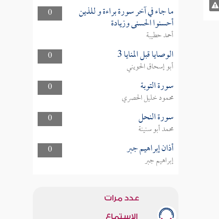
ما جاء في آخر سورة براءة و للذين
0
أحسنوا الحسنى وزيادة
أحمد حطيبة
الوصايا قبل المنايا 3
0
أبو إسحاق الحويني
سورة التوبة
0
محمود خليل الحصري
سورة النحل
0
محمد أبو سنينة
أذان إبراهيم جبر
0
إبراهيم جبر
عدد مرات
الاستماع