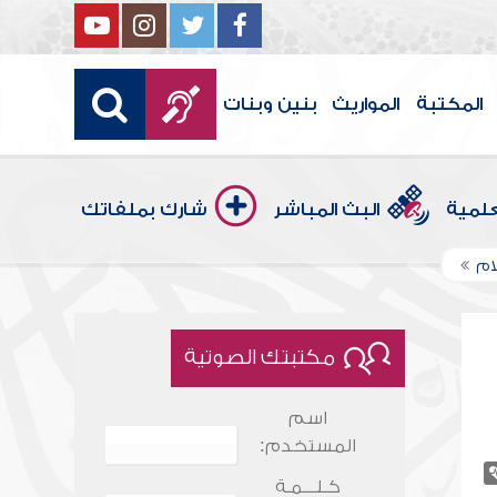
المكتبة
المواريث
بنين وبنات
علمية
البث المباشر
شارك بملفاتك
ام
مكتبتك الصوتية
اسم
المستخدم:
كـلـــمـة