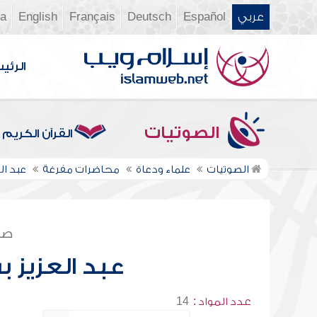
عربي
Español
Deutsch
Français
English
ia
الرئي
الصوتيات
القرآن الكريم
الصوتيات
علماء ودعاة
محاضرات مفرغة
عبد ال
صف
عبد العزيز ب
عدد المواد :
14