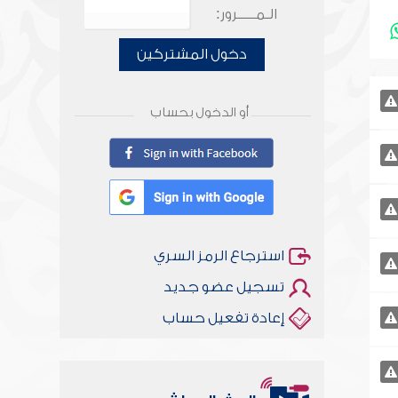
الـمـــــرور:
دخول المشتركين
أو الدخول بحساب
استرجاع الرمز السري
تسجيل عضو جديد
إعادة تفعيل حساب