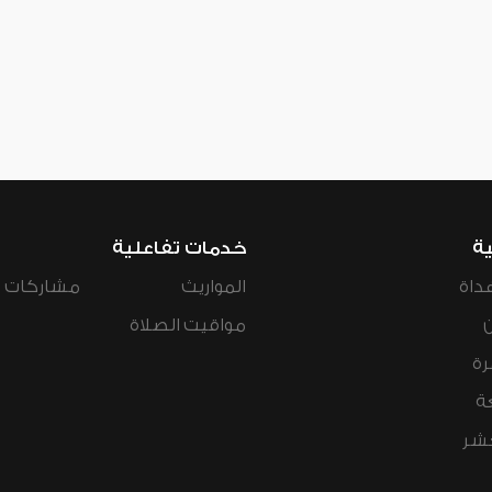
ية
خدمات تفاعلية
داة
المواريث
مشاركات ال
مواقيت الصلاة
رة
ة
عشر