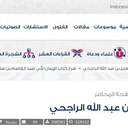
Indones
سية
موسوعات
مقالات
الفتوى
الاستشارات
الصوتيات
علماء ودعاة
القراءات العشر
الشجرة ال
عزيز بن عبد الله الراجحي
شرح كتاب الإيمان لأبي عبيد القاسم بن سل
حة المحاضر
ن عبد الله الراجحي
518102
898381
69
مفضلة