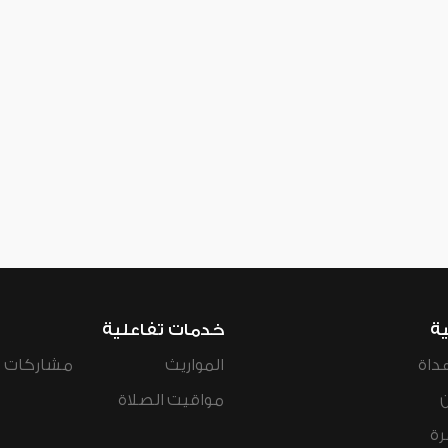
ية
خدمات تفاعلية
داة
المواريث
مشاركات ال
مواقيت الصلاة
رة