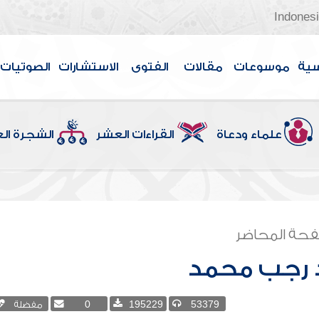
Indones
سية
موسوعات
مقالات
الفتوى
الاستشارات
الصوتيات
علماء ودعاة
القراءات العشر
الشجرة ال
حة المحاضر
رجب محمد
53379
195229
0
مفضلة