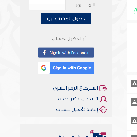
الـمـــــرور:
دخول المشتركين
أو الدخول بحساب
استرجاع الرمز السري
تسجيل عضو جديد
إعادة تفعيل حساب