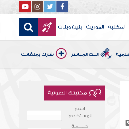
المكتبة
المواريث
بنين وبنات
علمية
البث المباشر
شارك بملفاتك
مكتبتك الصوتية
اسم
المستخدم:
كـلـــمـة