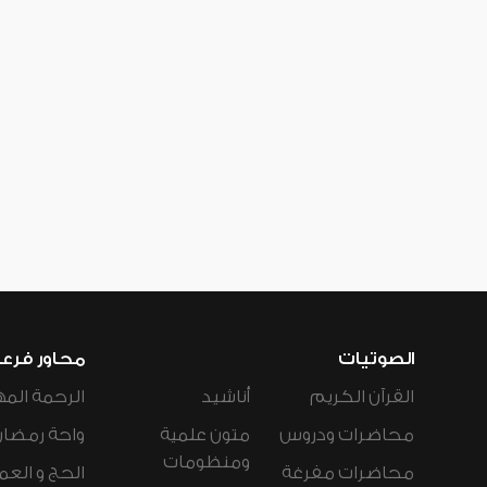
الصوتيات
محاور فرع
القرآن الكريم
أناشيد
الرحمة المه
محاضرات ودروس
متون علمية
واحة رمضان
ومنظومات
محاضرات مفرغة
الحج و العم