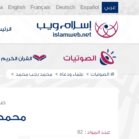
عربي
Español
Deutsch
Français
English
ia
الرئي
الصوتيات
القرآن الكريم
الصوتيات
علماء ودعاة
محمد رجب محمد
صف
محمد 
عدد المواد :
82