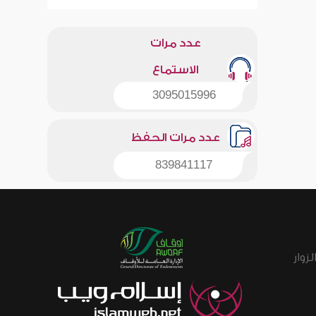
عدد مرات
الاستماع
3095015996
عدد مرات الحفظ
839841117
زوار