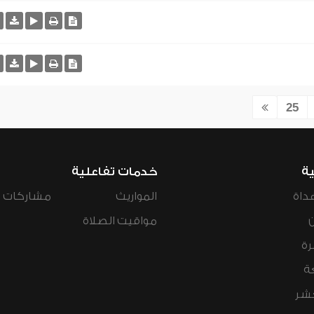
25
ية
خدمات تفاعلية
داة
المواريث
مشاركات ال
مواقيت الصلاة
رة
ة
عشر