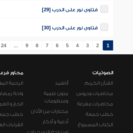
فتاوى نور على الدرب [29]
فتاوى نور على الدرب [30]
24
...
9
8
7
6
5
4
3
2
1
الصوتيات
محاور فرع
القرآن الكريم
أناشيد
الرحمة المه
محاضرات ودروس
متون علمية
واحة رمضان
ومنظومات
محاضرات مفرغة
الحج و العم
مختارات من الأذان
خطب جمعة
خطب جمع
أدعية و أذكار
الكتاب المسموع
القراءات ال
استراحة التسجيلات