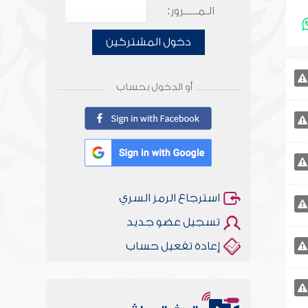
الـمـــــرور:
دخول المشتركين
أو الدخول بحساب
استرجاع الرمز السري
تسجيل عضو جديد
إعادة تفعيل حساب