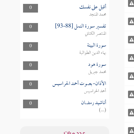
أقبل على نفسك
0
محمد المنجد
تفسير سورة النمل [88-93]
0
المنتصر الكتاني
سورة البينة
0
بهاء الدين الطوالبة
سورة هود
0
محمد جبريل
الأذان- بصوت أحمد الحراسيس
0
أحمد الحراسيس
أناشيد رمضان
0
(...)
عدد مرات