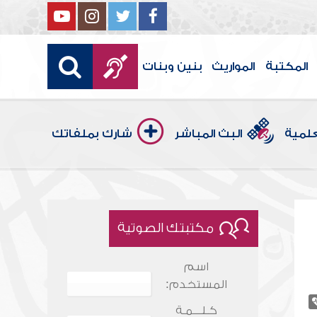
المكتبة
المواريث
بنين وبنات
علمية
البث المباشر
شارك بملفاتك
مكتبتك الصوتية
اسم
المستخدم:
كـلـــمـة