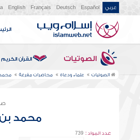
عربي
Español
Deutsch
Français
English
ia
الرئي
الصوتيات
القرآن الكريم
الصوتيات
علماء ودعاة
محاضرات مفرغة
محمد 
صف
محمد بن 
عدد المواد :
739