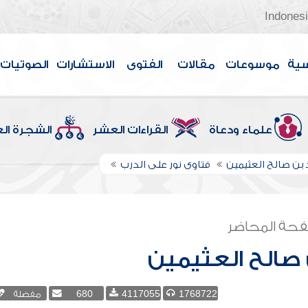
Indones
سية
موسوعات
مقالات
الفتوى
الاستشارات
الصوتيات
علماء ودعاة
القراءات العشر
الشجرة ال
بن صالح العثيمين
فتاوى نور على الدرب
حة المحاضر
صالح العثيمين
1768722
4117055
680
مفضلة