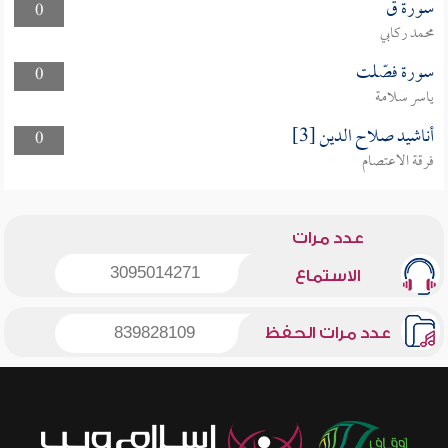
سورة ق
0
محمد ركابي
سورة فصّلت
0
ياسر سلامة
أناشيد صلاح الدين [3]
0
فرقة الاعتصام
عدد مرات
3095014271
الاستماع
عدد مرات الحفظ
839828109