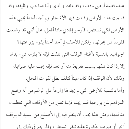
عنده قطعة أرض وقف، وقد مات والدي وأنا صاحب وظيفة، وقد
قسمت هذه الأرض وقامت فيها الأشجار ولم أجد أحداً يحيي هذه
الأرض لكي تستثمر، فأرجو إفادتي ماذا أفعل، علماً أنني قد وضعت
فلوساً لمن يحرثها، ولكن للأسف لم أجد أحداً يقوم بزراعتها؟
الجواب: بالنسبة لأغنام الوقف التي تلفت فإنه لا يلزمه شيء بدلها
إلا إذا كان تلفها بسبب تفريط منه أو تعد فإنه يجب عليه ضمانها،
وذلك لأن الوقف إذا كان عيناً فتلف بطل لفوات المحل.
وأما بالنسبة للأرض التي لم يجد لها زارعاً على الرغم من أنه وضع
الدراهم لمن يزرعها فلم يجد، فإنها تعتبر من الأوقاف التي تعطلت
منافعها، ومثل هذا يجب أن ينظر فيه إلى الأصلح من استبداله بوقف
آخر أو ضرب حكورة عليه تبقى تستغل، والمرجع في ذلك إلى