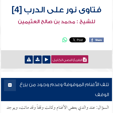
فتاوى نور على الدرب [4]
للشيخ : محمد بن صالح العثيمين
التفريغ النصي الكامل
تلف الأغنام الموقوفة وعدم وجود من يزرع
الوقف
السؤال: عند والدي بعض الأغنام وكانت وقفاً وقد ماتت، ويوجد