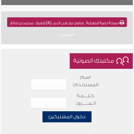
نسخة نصية للطباعة , فتاوى نور على الدرب [4] للشيخ : محمد بن صالح
العثيمين
مكتبتك الصوتية
اسم
المستخدم:
كـلـــمـة
الـمـــــرور:
دخول المشتركين