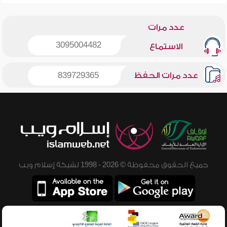
عدد مرات
3095004482
الاستماع
عدد مرات الحفظ
839729365
جميع الحقوق محفوظة © 2026 - 1998 لشبكة إسلام ويب