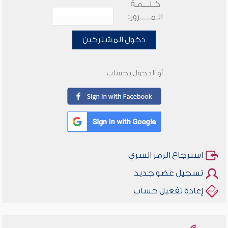
كـلـــمـة
الـمـــــرور:
دخول المشتركين
أو الدخول بحساب
استرجاع الرمز السري
تسجيل عضو جديد
إعادة تفعيل حساب