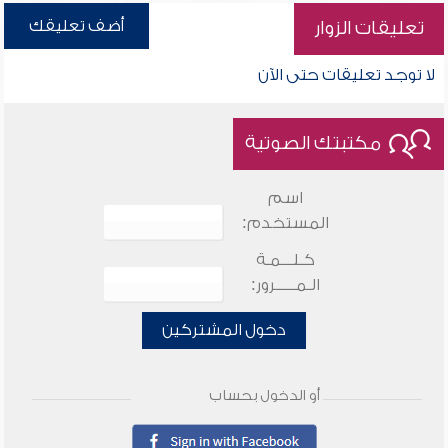
أضف تعليقك
تعليقات الزوار
لا توجد تعليقات حتى الآن
مكتبتك الصوتية
اسم
المستخدم:
كـلـــمـة
الـمـــــرور:
دخول المشتركين
أو الدخول بحساب