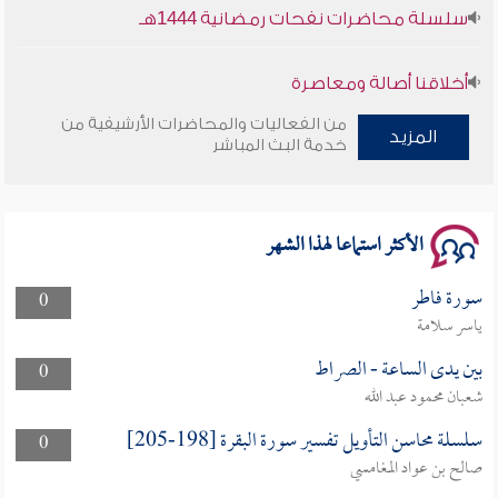
سلسلة محاضرات نفحات رمضانية 1444هـ
أخلاقنا أصالة ومعاصرة
من الفعاليات والمحاضرات الأرشيفية من
المزيد
وأمنهم من خوف 9
خدمة البث المباشر
سلسلة محاضرات نفحات رمضانية 1444هـ
الأكثر استماعا لهذا الشهر
سورة فاطر
0
ياسر سلامة
بين يدى الساعة - الصراط
0
شعبان محمود عبد الله
سلسلة محاسن التأويل تفسير سورة البقرة [198-205]
0
صالح بن عواد المغامسي