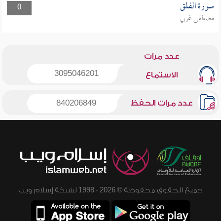
سورة الفلق
0
مصطفى غربي
عدد مرات
3095046201
الاستماع
عدد مرات الحفظ
840206849
جميع الحقوق محفوظة © 2026 - 1998 لشبكة إسلام ويب