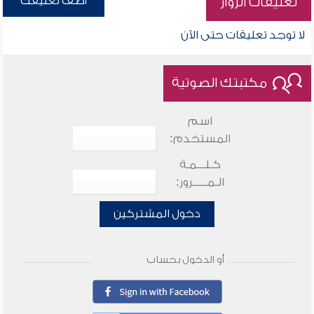
أضف تعليقك
تعليقات الزوار
لا توجد تعليقات حتى الآن
مكتبتك الصوتية
اسم
المستخدم:
كـلـــمـة
الـمـــــرور:
دخول المشتركين
أو الدخول بحساب