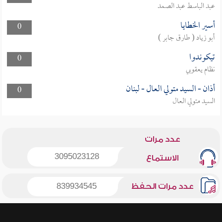
عبد الباسط عبد الصمد
أسير الخطايا
0
أبو زياد ( طارق جابر )
تيكوندوا
0
نظام يعقوبي
أذان - السيد متولي العال - لبنان
0
السيد متولي العال
عدد مرات
3095023128
الاستماع
عدد مرات الحفظ
839934545