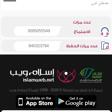
مصطفى غربي
عدد مرات
3095055549
الاستماع
عدد مرات الحفظ
840323794
جميع الحقوق محفوظة © 2026 - 1998 لشبكة إسلام ويب