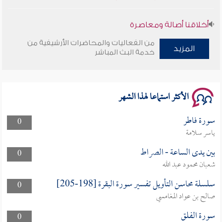
أخلاقنا أصالة ومعاصرة
من الفعاليات والمحاضرات الأرشيفية من
وأمنهم من خوف 9
المزيد
خدمة البث المباشر
سلسلة محاضرات نفحات رمضانية 1444هـ
الأكثر استماعا لهذا الشهر
سورة فاطر
0
ياسر سلامة
بين يدى الساعة - الصراط
0
شعبان محمود عبد الله
سلسلة محاسن التأويل تفسير سورة البقرة [198-205]
0
صالح بن عواد المغامسي
سورة الفلق
0