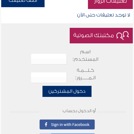
أضف تعليقك
تعليقات الزوار
لا توجد تعليقات حتى الآن
مكتبتك الصوتية
اسم
المستخدم:
كـلـــمـة
الـمـــــرور:
دخول المشتركين
أو الدخول بحساب