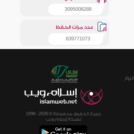
3095008288
عدد مرات الحفظ
839771073
زوار
جميع الحقوق محفوظة © 2026 - 1998
لشبكة إسلام ويب