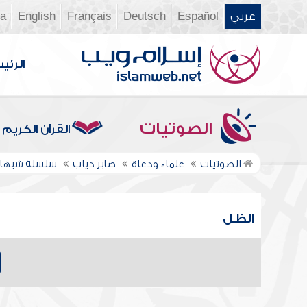
عربي
Español
Deutsch
Français
English
ia
الرئي
الصوتيات
القرآن الكريم
الصوتيات
علماء ودعاة
صابر دياب
سلسلة شبهات
الظل