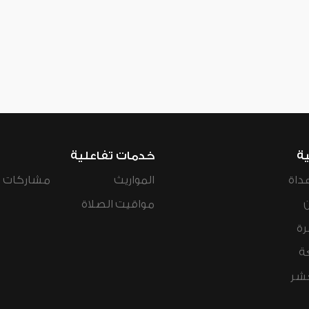
ية
خدمات تفاعلية
داة
المواريث
مشاركات ال
مواقيت الصلاة
رة
ة
عشر