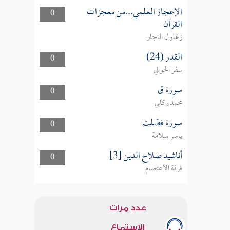
الإعجاز العلمي...من معجزات
0
القرآن
زغلول النجار
القدر (24)
0
سفر الحوالي
سورة ق
0
محمد ركابي
سورة فصّلت
0
ياسر سلامة
أناشيد صلاح الدين [3]
0
فرقة الاعتصام
عدد مرات
الاستماع