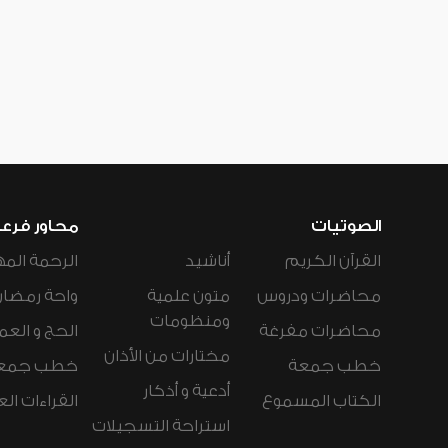
الصوتيات
محاور فرع
القرآن الكريم
أناشيد
الرحمة المه
محاضرات ودروس
متون علمية
واحة رمضان
ومنظومات
محاضرات مفرغة
الحج و العم
مختارات من الأذان
خطب جمعة
خطب جمع
أدعية و أذكار
الكتاب المسموع
القراءات ال
استراحة التسجيلات