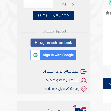
الـمـــــرور:
دخول المشتركين
أو الدخول بحساب
استرجاع الرمز السري
تسجيل عضو جديد
إعادة تفعيل حساب