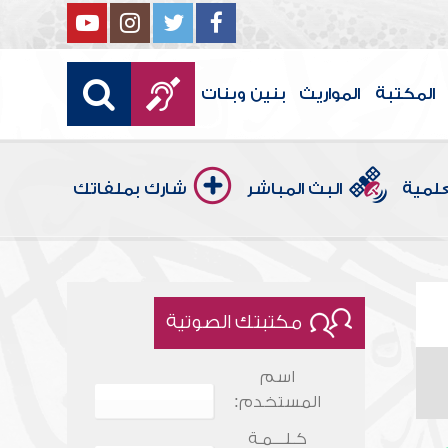
المكتبة
المواريث
بنين وبنات
علمية
البث المباشر
شارك بملفاتك
مكتبتك الصوتية
اسم
المستخدم:
كـلـــمـة