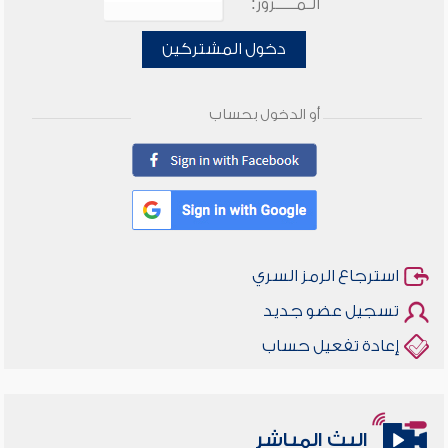
الـمـــــرور:
دخول المشتركين
أو الدخول بحساب
استرجاع الرمز السري
تسجيل عضو جديد
إعادة تفعيل حساب
البث المباشر