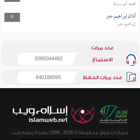
محمد أبو سنينة
أذان إبراهيم جبر
0
إبراهيم جبر
عدد مرات
3095044492
الاستماع
عدد مرات الحفظ
840188095
جميع الحقوق محفوظة © 2026 - 1998 لشبكة إسلام ويب