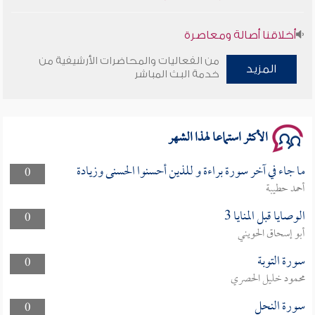
أخلاقنا أصالة ومعاصرة
من الفعاليات والمحاضرات الأرشيفية من
المزيد
وأمنهم من خوف 9
خدمة البث المباشر
سلسلة محاضرات نفحات رمضانية 1444هـ
الأكثر استماعا لهذا الشهر
ما جاء في آخر سورة براءة و للذين أحسنوا الحسنى وزيادة
0
أحمد حطيبة
الوصايا قبل المنايا 3
0
أبو إسحاق الحويني
سورة التوبة
0
محمود خليل الحصري
سورة النحل
0