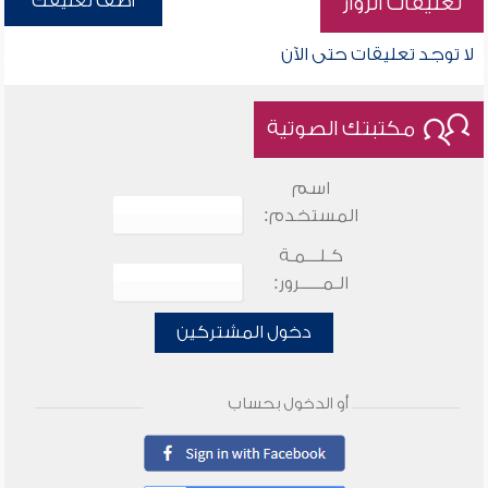
أضف تعليقك
تعليقات الزوار
لا توجد تعليقات حتى الآن
مكتبتك الصوتية
اسم
المستخدم:
كـلـــمـة
الـمـــــرور:
دخول المشتركين
أو الدخول بحساب