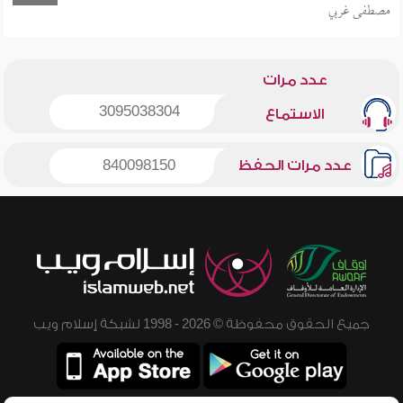
مصطفى غربي
عدد مرات
3095038304
الاستماع
عدد مرات الحفظ
840098150
جميع الحقوق محفوظة © 2026 - 1998 لشبكة إسلام ويب