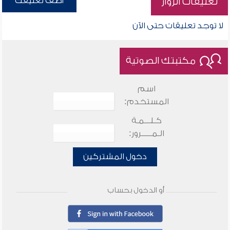
أضف تعليقك
تعليقات الزوار
لا توجد تعليقات حتى الآن
مكتبتك الصوتية
اسم
المستخدم:
كـلـــمـة
الـمـــــرور:
دخول المشتركين
أو الدخول بحساب