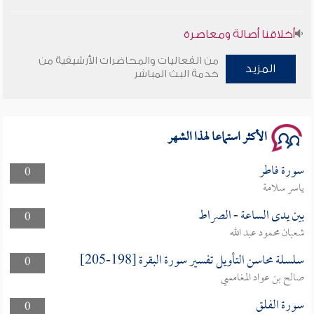
أخلاقنا أصالة ومعاصرة
من الفعاليات والمحاضرات الأرشيفية من
وأمنهم من خوف 9
المزيد
خدمة البث المباشر
سلسلة محاضرات نفحات رمضانية 1444هـ
الأكثر استماعا لهذا الشهر
سورة فاطر
0
ياسر سلامة
بين يدى الساعة - الصراط
0
شعبان محمود عبد الله
سلسلة محاسن التأويل تفسير سورة البقرة [198-205]
0
صالح بن عواد المغامسي
سورة الفلق
0