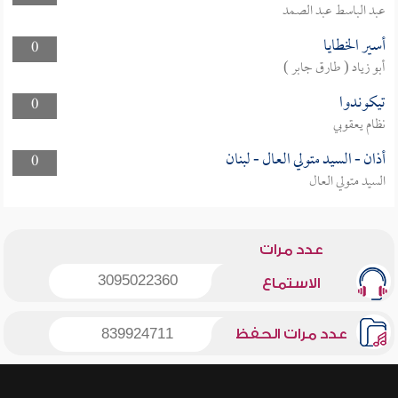
عبد الباسط عبد الصمد
أسير الخطايا
0
أبو زياد ( طارق جابر )
تيكوندوا
0
نظام يعقوبي
أذان - السيد متولي العال - لبنان
0
السيد متولي العال
عدد مرات
3095022360
الاستماع
عدد مرات الحفظ
839924711