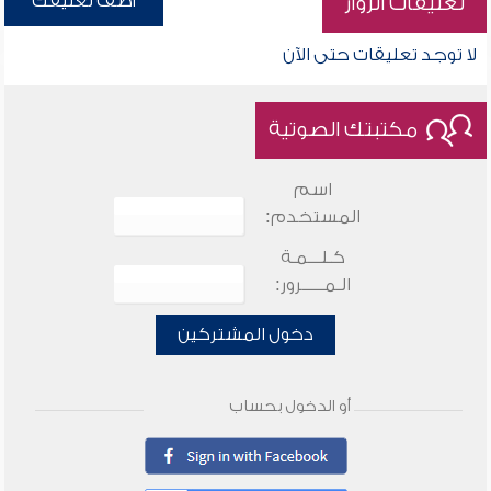
أضف تعليقك
تعليقات الزوار
لا توجد تعليقات حتى الآن
مكتبتك الصوتية
اسم
المستخدم:
كـلـــمـة
الـمـــــرور:
دخول المشتركين
أو الدخول بحساب