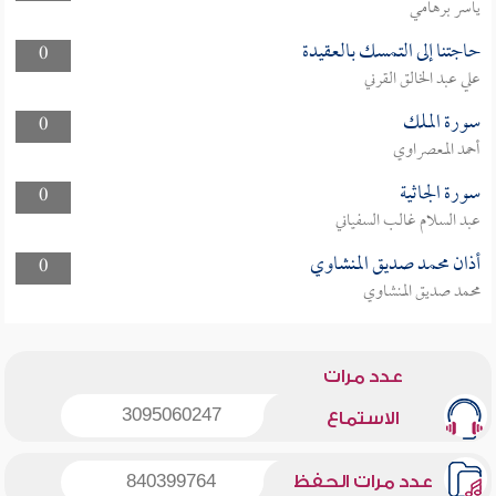
ياسر برهامي
حاجتنا إلى التمسك بالعقيدة
0
علي عبد الخالق القرني
سورة الملك
0
أحمد المعصراوي
سورة الجاثية
0
عبد السلام غالب السفياني
أذان محمد صديق المنشاوي
0
محمد صديق المنشاوي
عدد مرات
3095060247
الاستماع
عدد مرات الحفظ
840399764