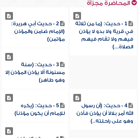
المحاضرة مجزأة
1 - حديث: (ما من ثلاثة
2 - حديث أبي هريرة:
في قرية ولا بدو لا يؤذن
(الإمام ضامن والمؤذن
فيهم ولا تقام فيهم
مؤتمن)
الصلاة...)
3 - حديث: (سنة
مسنونة ألا يؤذن المؤذن إلا
وهو طاهر)
4 - حديث: (أن رسول
5 - حديث: (يكره
الله أمر بلالاً أن يؤذن فأذن
للإمام أن يكون مؤذناً)
وهو على راحلته..)