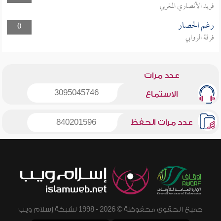
فريد الأنصاري المغربي
رغم الحصار
0
فرقة الروابي
عدد مرات
3095045746
الاستماع
عدد مرات الحفظ
840201596
جميع الحقوق محفوظة © 2026 - 1998 لشبكة إسلام ويب