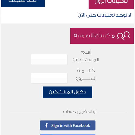
أضف تعليقك
تعليقات الزوار
لا توجد تعليقات حتى الآن
مكتبتك الصوتية
اسم
المستخدم:
كـلـــمـة
الـمـــــرور:
دخول المشتركين
أو الدخول بحساب