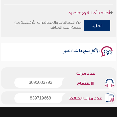
أخلاقنا أصالة ومعاصرة
من الفعاليات والمحاضرات الأرشيفية من
المزيد
وأمنهم من خوف 9
خدمة البث المباشر
سلسلة محاضرات نفحات رمضانية 1444هـ
الأكثر استماعا لهذا الشهر
عدد مرات
3095003793
الاستماع
عدد مرات الحفظ
839719668