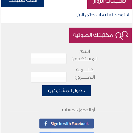
أضف تعليقك
تعليقات الزوار
لا توجد تعليقات حتى الآن
مكتبتك الصوتية
اسم
المستخدم:
كـلـــمـة
الـمـــــرور:
دخول المشتركين
أو الدخول بحساب