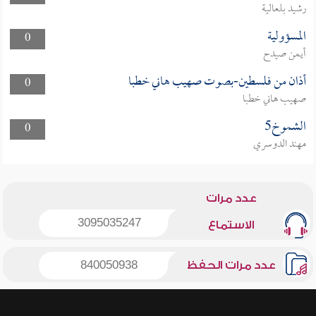
رشيد بلعالية
المسؤولية
0
أيمن صيدح
أذان من فلسطين-بصوت صهيب هاني خطبا
0
صهيب هاني خطبا
الشموخ5
0
مهند الدوسري
عدد مرات
3095035247
الاستماع
عدد مرات الحفظ
840050938