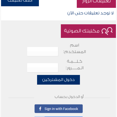
أضف تعليقك
تعليقات الزوار
لا توجد تعليقات حتى الآن
مكتبتك الصوتية
اسم
المستخدم:
كـلـــمـة
الـمـــــرور:
دخول المشتركين
أو الدخول بحساب