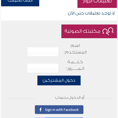
أضف تعليقك
تعليقات الزوار
لا توجد تعليقات حتى الآن
مكتبتك الصوتية
اسم
المستخدم:
كـلـــمـة
الـمـــــرور:
دخول المشتركين
أو الدخول بحساب