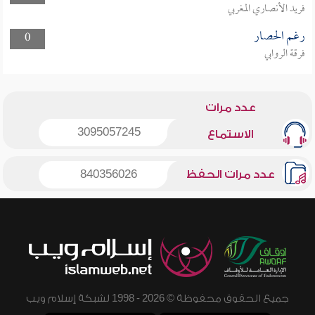
فريد الأنصاري المغربي
رغم الحصار
0
فرقة الروابي
عدد مرات
3095057245
الاستماع
عدد مرات الحفظ
840356026
جميع الحقوق محفوظة © 2026 - 1998 لشبكة إسلام ويب