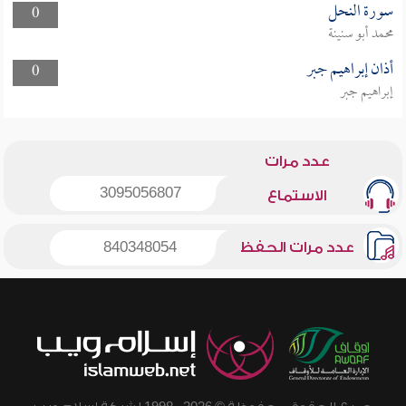
سورة النحل
0
محمد أبو سنينة
أذان إبراهيم جبر
0
إبراهيم جبر
عدد مرات
3095056807
الاستماع
عدد مرات الحفظ
840348054