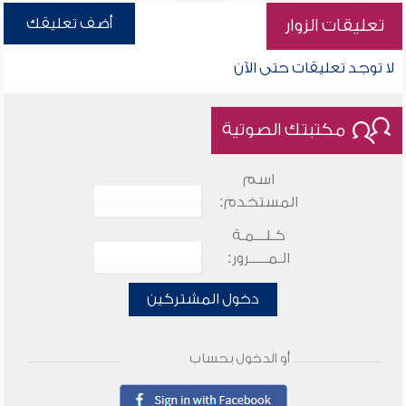
أضف تعليقك
تعليقات الزوار
لا توجد تعليقات حتى الآن
مكتبتك الصوتية
اسم
المستخدم:
كـلـــمـة
الـمـــــرور:
دخول المشتركين
أو الدخول بحساب