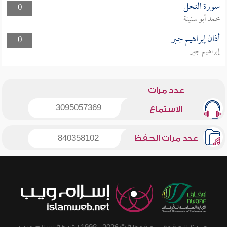
سورة النحل
0
محمد أبو سنينة
أذان إبراهيم جبر
0
إبراهيم جبر
عدد مرات
3095057369
الاستماع
عدد مرات الحفظ
840358102