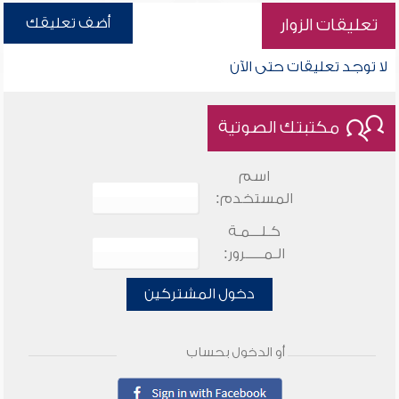
أضف تعليقك
تعليقات الزوار
لا توجد تعليقات حتى الآن
مكتبتك الصوتية
اسم
المستخدم:
كـلـــمـة
الـمـــــرور:
دخول المشتركين
أو الدخول بحساب