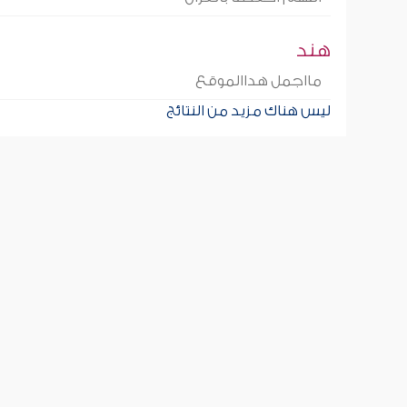
هند
مااجمل هداالموقع
ليس هناك مزيد من النتائج