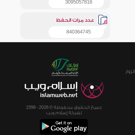
3095057816
عدد مرات الحفظ
840364745
زوار
جميع الحقوق محفوظة © 2026 - 1998
لشبكة إسلام ويب