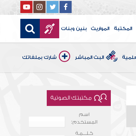
المكتبة
المواريث
بنين وبنات
علمية
البث المباشر
شارك بملفاتك
مكتبتك الصوتية
اسم
المستخدم:
كـلـــمـة