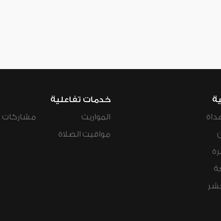
ية
خدمات تفاعلية
داة
المواريث
مشاركات ال
مواقيت الصلاة
رة
ة
عشر