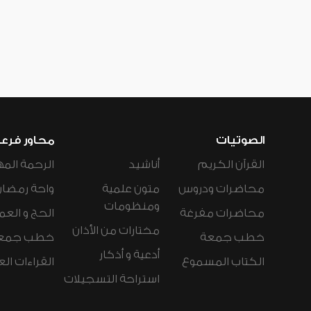
الصوتيات
محاور فرع
القرآن الكريم
أناشيد
الرحمة المه
محاضرات ودروس
متون علمية
واحة رمضان
ومنظومات
محاضرات مفرغة
الحج و العم
مختارات من الأذان
خطب جمعة
خطب جمع
أدعية و أذكار
الكتاب المسموع
القراءات ال
استراحة التسجيلات