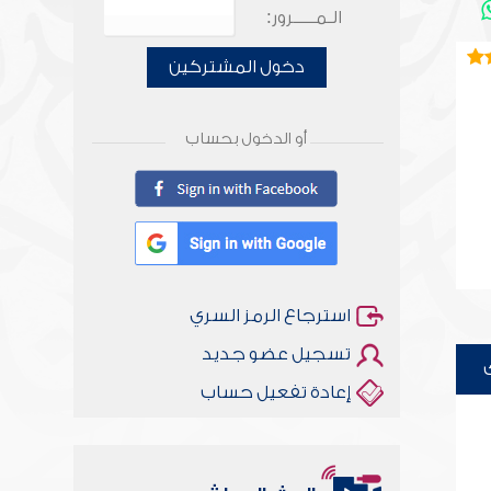
الـمـــــرور:
دخول المشتركين
أو الدخول بحساب
استرجاع الرمز السري
تسجيل عضو جديد
إعادة تفعيل حساب