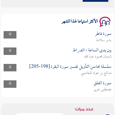
سلسلة محاضرات نفحات رمضانية 1444هـ
الأكثر استماعا لهذا الشهر
سورة فاطر
0
ياسر سلامة
بين يدى الساعة - الصراط
0
شعبان محمود عبد الله
سلسلة محاسن التأويل تفسير سورة البقرة [198-205]
0
صالح بن عواد المغامسي
سورة الفلق
0
مصطفى غربي
عدد مرات