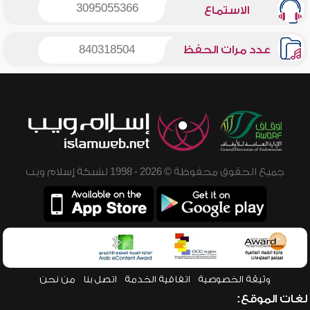
3095055366
الاستماع
عدد مرات الحفظ
840318504
جميع الحقوق محفوظة © 2026 - 1998 لشبكة إسلام ويب
وثيقة الخصوصية
اتفاقية الخدمة
اتصل بنا
من نحن
لغات الموقع: