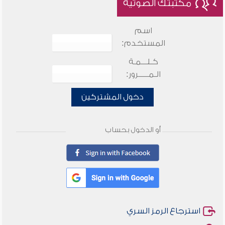
مكتبتك الصوتية
اسم
المستخدم:
كـلـــمـة
الـمـــــرور:
دخول المشتركين
أو الدخول بحساب
استرجاع الرمز السري