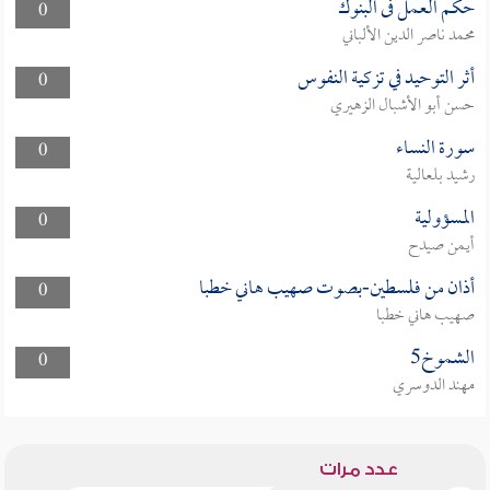
حكم العمل فى البنوك
0
محمد ناصر الدين الألباني
أثر التوحيد في تزكية النفوس
0
حسن أبو الأشبال الزهيري
سورة النساء
0
رشيد بلعالية
المسؤولية
0
أيمن صيدح
أذان من فلسطين-بصوت صهيب هاني خطبا
0
صهيب هاني خطبا
الشموخ5
0
مهند الدوسري
عدد مرات