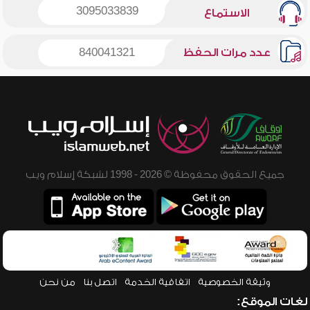
3095033839
الاستماع
عدد مرات الحفظ
840041321
جميع الحقوق محفوظة © 2026 - 1998 لشبكة إسلام ويب
وثيقة الخصوصية
اتفاقية الخدمة
اتصل بنا
من نحن
لغات الموقع: