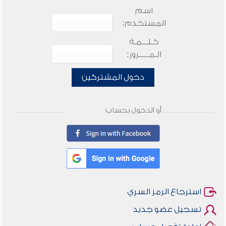
اسم
المستخدم:
كـلـــمـة
الـمـــــرور:
دخول المشتركين
أو الدخول بحساب
استرجاع الرمز السري
تسجيل عضو جديد