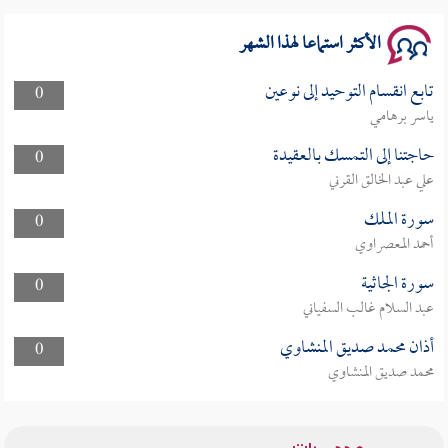
سلسلة محاضرات نفحات رمضانية 1444هـ
الأكثر استماعا لهذا الشهر
تابع انقسام التوحيد إلى نوعين
0
ياسر برهامي
حاجتنا إلى التمسك بالعقيدة
0
علي عبد الخالق القرني
سورة الملك
0
أحمد المعصراوي
سورة الجاثية
0
عبد السلام غالب السفياني
أذان محمد صديق المنشاوي
0
محمد صديق المنشاوي