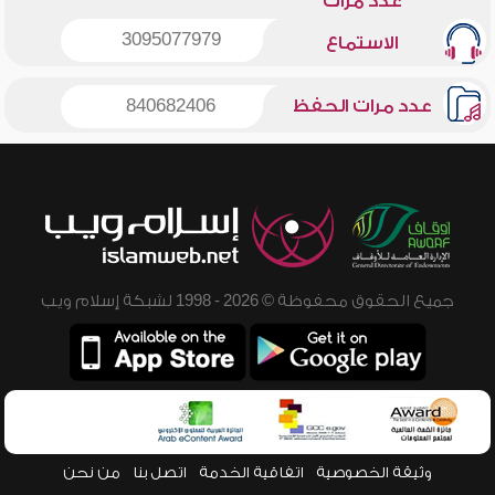
عدد مرات
3095077979
الاستماع
عدد مرات الحفظ
840682406
جميع الحقوق محفوظة © 2026 - 1998 لشبكة إسلام ويب
وثيقة الخصوصية
اتفاقية الخدمة
اتصل بنا
من نحن