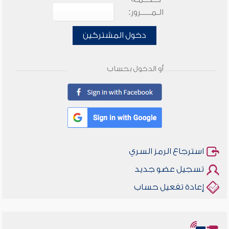
الـمـــــرور:
دخول المشتركين
أو الدخول بحساب
استرجاع الرمز السري
تسجيل عضو جديد
إعادة تفعيل حساب