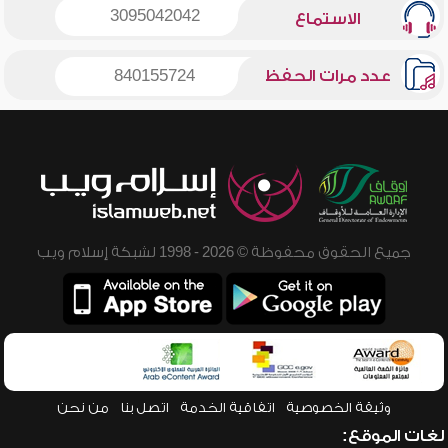
3095042042
الاستماع
عدد مرات الحفظ
840155724
جميع الحقوق محفوظة © 2026 - 1998 لشبكة إسلام ويب
وثيقة الخصوصية
اتفاقية الخدمة
اتصل بنا
من نحن
لغات الموقع: