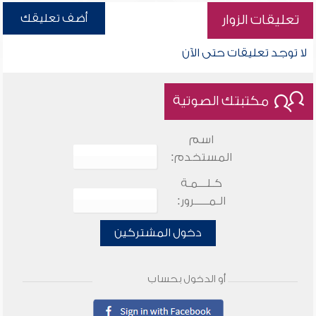
أضف تعليقك
تعليقات الزوار
لا توجد تعليقات حتى الآن
مكتبتك الصوتية
اسم
المستخدم:
كـلـــمـة
الـمـــــرور:
دخول المشتركين
أو الدخول بحساب