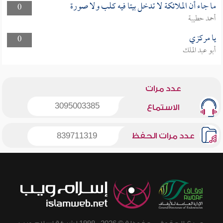
ما جاء أن الملائكة لا تدخل بيتا فيه كلب ولا صورة
0
أحمد حطيبة
يا مركزي
0
أبو عبد الملك
عدد مرات
3095003385
الاستماع
عدد مرات الحفظ
839711319