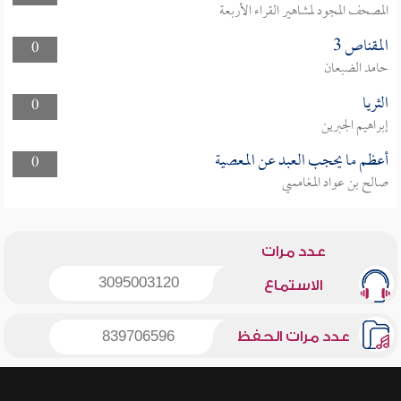
المصحف المجود لمشاهير القراء الأربعة
المقناص 3
0
حامد الضبعان
الثريا
0
إبراهيم الجبرين
أعظم ما يحجب العبد عن المعصية
0
صالح بن عواد المغامسي
عدد مرات
3095003120
الاستماع
عدد مرات الحفظ
839706596