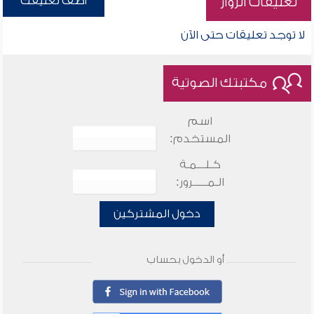
أضف تعليقك
تعليقات الزوار
لا توجد تعليقات حتى الآن
مكتبتك الصوتية
اسم
المستخدم:
كـلـــمـة
الـمـــــرور:
دخول المشتركين
أو الدخول بحساب