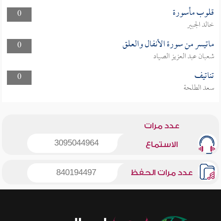
قلوب مأسورة
0
خالد الجبير
ماتيسر من سورة الأنفال والعلق
0
شعبان عبد العزيز الصياد
تناتيف
0
سعد الطلحة
عدد مرات
3095044964
الاستماع
عدد مرات الحفظ
840194497