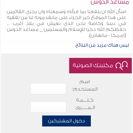
مساعد الدوس
اسأل الله ان ينفعنا بما قرأناه وسمعناه وان يجزي القائمين
على هذا الموقع خير الجزاء على مايقدمونه لنا من تفقيه
في ديننا وخاصة نحن الذي نعيش في بلاد اغرب ..
حفظكم الله ذخرا للإسلام والمسلمين _ مساعد الدوس
(امريكا - مانهاتن)
ليس هناك مزيد من النتائج
مكتبتك الصوتية
اسم
المستخدم:
كـلـــمـة
الـمـــــرور:
دخول المشتركين