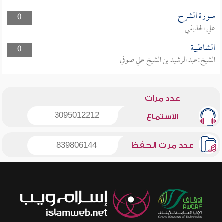
سورة الشرح
0
علي الحذيفي
الشاطبية
0
الشيخ:عبد الرشيد بن الشيخ علي صوفي
عدد مرات
3095012212
الاستماع
عدد مرات الحفظ
839806144