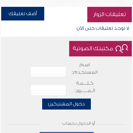
أضف تعليقك
تعليقات الزوار
لا توجد تعليقات حتى الآن
مكتبتك الصوتية
اسم
المستخدم:
كـلـــمـة
الـمـــــرور:
دخول المشتركين
أو الدخول بحساب