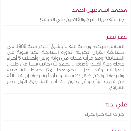
محمد اسماعيل احمد
جزا الله خيرا الشيخ والقائمين علي الموقع
نصر نصر
السلام عليكم ورحمة الله .. ياشيخ أتذكر سنة 1988 في
مسابقة القرآن الكريم الدورة السابعة ..كنا سوية في
المسابقة وقد قرأت عندك في رواية ورش وأكملت 5 أجزاء
معك ومع أخيك الأصغر ..الحمد لله كانت سببا في طلبي
للقراءات وقد أجزت بجميعها مع حفظ الشاطبية
وشرحها..ولكن خلال 27 سنة..وسأبدأ بشرحها إن شاء الله
عن قريب ..وأرجو أن يكون لك أجر التشجيع الأول نصر
العزاوي
علي ادم
جزاك الله خيرالجراء