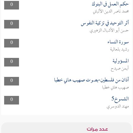
حكم العمل فى البنوك
0
محمد ناصر الدين الألباني
أثر التوحيد في تزكية النفوس
0
حسن أبو الأشبال الزهيري
سورة النساء
0
رشيد بلعالية
المسؤولية
0
أيمن صيدح
أذان من فلسطين-بصوت صهيب هاني خطبا
0
صهيب هاني خطبا
الشموخ5
0
مهند الدوسري
عدد مرات