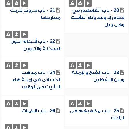
20 - باب اتفاقهم في
21 - باب حروفٍ قربت
إدغام إذ وقد وتاء التأنيث
مخارجها
وهل وبل
22 - باب أحكام النون
الساكنة والتنوين
23 - باب الفتح والإمالة
24 - باب مذهب
وبين اللفظين
الكسائي في إمالة هاء
التأنيث في الوقف
25 - باب مذاهبهم في
26 - باب اللامات
الراءات