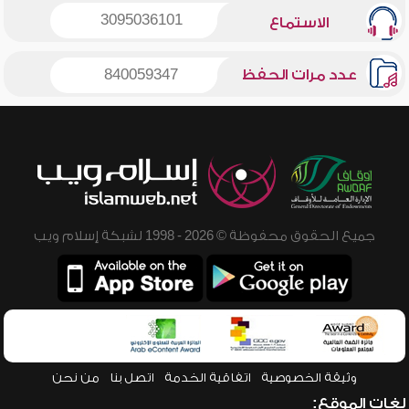
3095036101
الاستماع
عدد مرات الحفظ
840059347
جميع الحقوق محفوظة © 2026 - 1998 لشبكة إسلام ويب
وثيقة الخصوصية
اتفاقية الخدمة
اتصل بنا
من نحن
لغات الموقع: