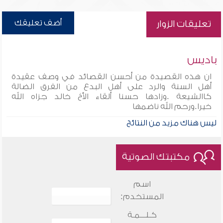
أضف تعليقك
تعليقات الزوار
باديس
ان هذه القصيدة من أحسن القصائد في وصف عقيدة
أهل السنة والرد على أهل البدع من الفرق الضالة
كاالشيعة .وزادها حسنا ألقاء الأخ خالد جزاه الله
خيرا.ورحم الله ناضمها
ليس هناك مزيد من النتائج
مكتبتك الصوتية
اسم
المستخدم:
كـلـــمـة