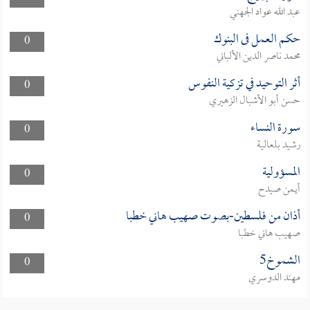
عبد الله عواد الجهني
حكم العمل فى البنوك
0
محمد ناصر الدين الألباني
أثر التوحيد في تزكية النفوس
0
حسن أبو الأشبال الزهيري
سورة النساء
0
رشيد بلعالية
المسؤولية
0
أيمن صيدح
أذان من فلسطين-بصوت صهيب هاني خطبا
0
صهيب هاني خطبا
الشموخ5
0
مهند الدوسري