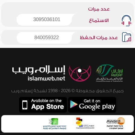
عدد مرات
3095036101
الاستماع
عدد مرات الحفظ
840059322
جميع الحقوق محفوظة © 2026 - 1998 لشبكة إسلام ويب