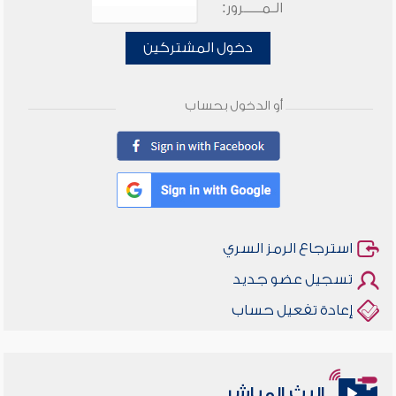
الـمـــــرور:
دخول المشتركين
أو الدخول بحساب
استرجاع الرمز السري
تسجيل عضو جديد
إعادة تفعيل حساب
البث المباشر