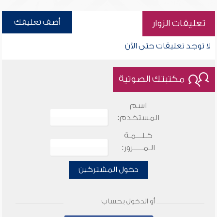
أضف تعليقك
تعليقات الزوار
لا توجد تعليقات حتى الآن
مكتبتك الصوتية
اسم
المستخدم:
كـلـــمـة
الـمـــــرور:
دخول المشتركين
أو الدخول بحساب