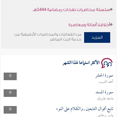
سلسلة محاضرات نفحات رمضانية 1444هـ
أخلاقنا أصالة ومعاصرة
من الفعاليات والمحاضرات الأرشيفية من
وأمنهم من خوف 9
المزيد
خدمة البث المباشر
سلسلة محاضرات نفحات رمضانية 1444هـ
الأكثر استماعا لهذا الشهر
سورة الحشر
0
أحمد الديب
سورة المسد
0
ماجد فاروق
تابع أقوال التابعين , والكلام على النوء
0
ياسر برهامي