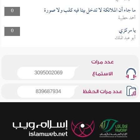
ما جاء أن الملائكة لا تدخل بيتا فيه كلب ولا صورة
0
أحمد حطيبة
يا مركزي
0
أبو عبد الملك
عدد مرات
3095002069
الاستماع
عدد مرات الحفظ
839687934