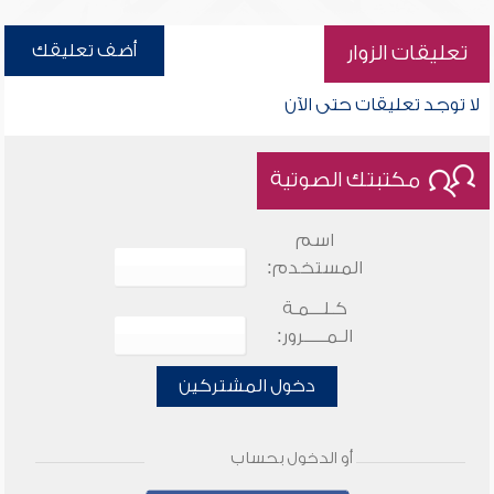
أضف تعليقك
تعليقات الزوار
لا توجد تعليقات حتى الآن
مكتبتك الصوتية
اسم
المستخدم:
كـلـــمـة
الـمـــــرور:
دخول المشتركين
أو الدخول بحساب